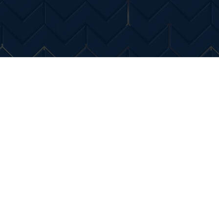
Entertainment
Diverse Noutati
Home & Dec
iri