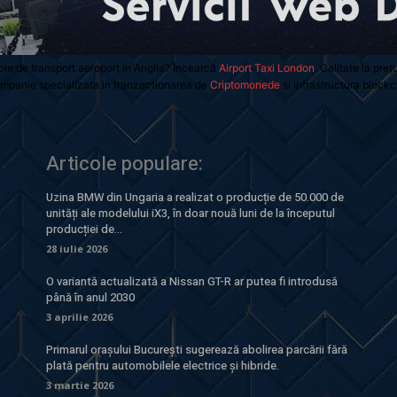
oie de transport aeroport in Anglia? Încearcă
Airport Taxi London
. Calitate la preț
mpanie specializata in tranzactionarea de
Criptomonede
si infrastructura blockc
Articole populare:
Uzina BMW din Ungaria a realizat o producție de 50.000 de
unități ale modelului iX3, în doar nouă luni de la începutul
producției de...
28 iulie 2026
O variantă actualizată a Nissan GT-R ar putea fi introdusă
până în anul 2030
3 aprilie 2026
Primarul orașului București sugerează abolirea parcării fără
plată pentru automobilele electrice și hibride.
3 martie 2026