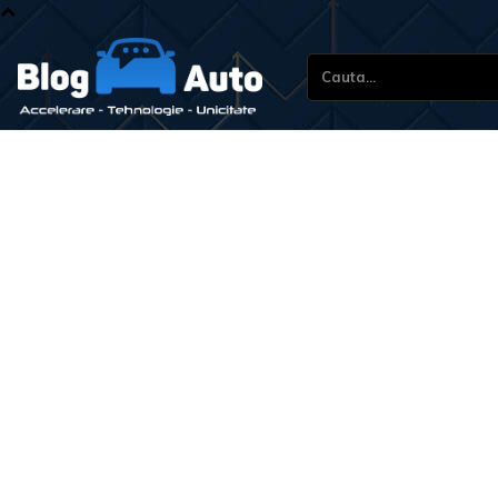
Cauta...
St