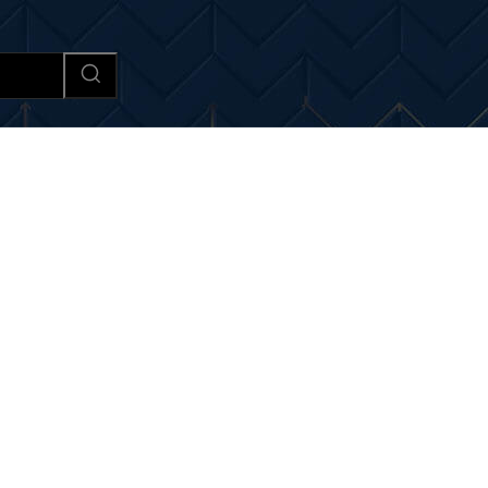
Afaceri si Industrii
Cultura si 
iri si noutati despre:
amint