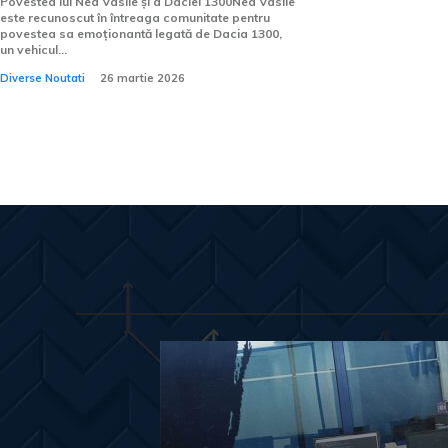
Povestea lui Nea Vasile și a Daciei 1300Nea Vasile
este recunoscut în întreaga comunitate pentru
povestea sa emoționantă legată de Dacia 1300,
un vehicul...
Diverse Noutati
26 martie 2026