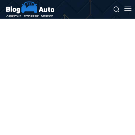
Stiri si noutati despre:
anvelope de vară