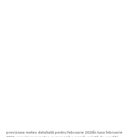
ANM: Predicția vremii pentru luna
februarie. Intervalul ideal pentru
instalarea anvelopelor de vară în 2026
previziune meteo detaliată pentru februarie 2026În luna februarie