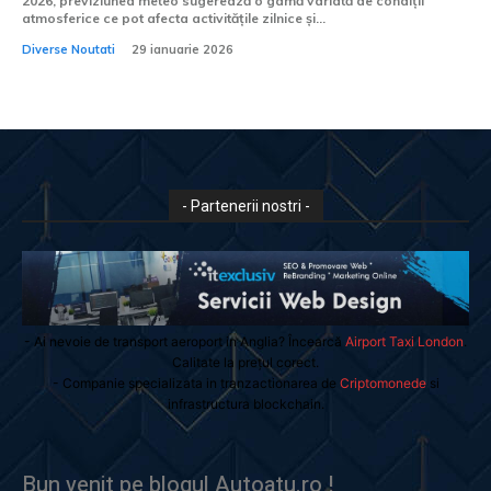
2026, previziunea meteo sugerează o gamă variată de condiții
atmosferice ce pot afecta activitățile zilnice și...
Diverse Noutati
29 ianuarie 2026
- Partenerii nostri -
- Ai nevoie de transport aeroport in Anglia? Încearcă
Airport Taxi London
.
Calitate la prețul corect.
- Companie specializata in tranzactionarea de
Criptomonede
si
infrastructura blockchain.
Bun venit pe blogul Autoatu.ro !