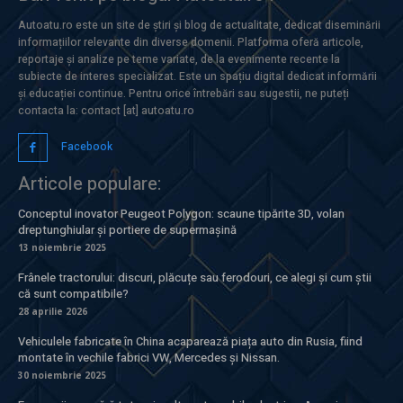
Autoatu.ro este un site de știri și blog de actualitate, dedicat diseminării
informațiilor relevante din diverse domenii. Platforma oferă articole,
reportaje și analize pe teme variate, de la evenimente recente la
subiecte de interes specializat. Este un spațiu digital dedicat informării
și educației continue. Pentru orice întrebări sau sugestii, ne puteți
contacta la: contact [at] autoatu.ro
Facebook
Articole populare:
Conceptul inovator Peugeot Polygon: scaune tipărite 3D, volan
dreptunghiular și portiere de supermașină
13 noiembrie 2025
Frânele tractorului: discuri, plăcuțe sau ferodouri, ce alegi și cum știi
că sunt compatibile?
28 aprilie 2026
Vehiculele fabricate în China acaparează piața auto din Rusia, fiind
montate în vechile fabrici VW, Mercedes și Nissan.
30 noiembrie 2025