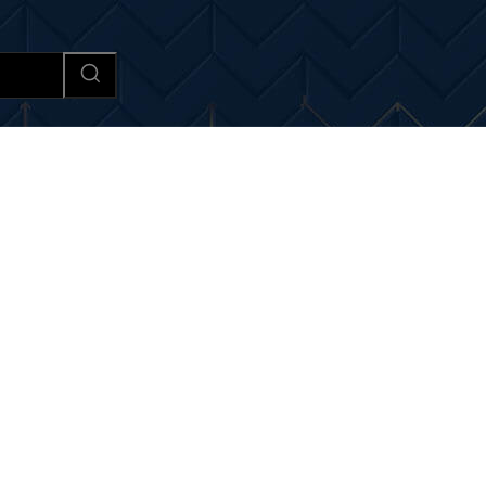
Afaceri si Industrii
Cultura si 
tiri si noutati despre:
ar