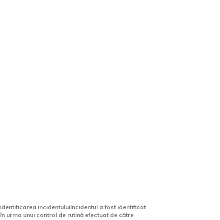
Șofer sub influența alcoolului,
fără licență, capturat în Arad
având armată și muniție
nelegală în vehicul
identificarea incidentuluiIncidentul a fost identificat
în urma unui control de rutină efectuat de către