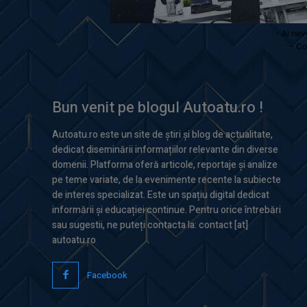
- Ai nev
- Co
Bun venit pe blogul Autoatu.ro !
Autoatu.ro este un site de știri și blog de actualitate,
dedicat diseminării informațiilor relevante din diverse
domenii. Platforma oferă articole, reportaje și analize
pe teme variate, de la evenimente recente la subiecte
de interes specializat. Este un spațiu digital dedicat
informării și educației continue. Pentru orice întrebări
sau sugestii, ne puteți contacta la: contact [at]
autoatu.ro
Facebook