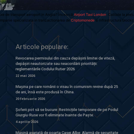
oie de transport aeroport in Anglia? Încearcă
Airport Taxi London
. Calitate la preț
mpanie specializata in tranzactionarea de
Criptomonede
si infrastructura blockc
Articole populare:
Revocarea permisului din cauza depășirii limitei de viteză,
depășiri neautorizate sau neacordării priorității:
reglementările Codului Rutier 2026
22 mai 2026
Mașina pe care românii o visau în comunism revine după 25
de ani, însă este produsă în China.
20 februarie 2026
Șoferii pot să se bucure: Restricțiile temporare de pe Podul
Giurgiu-Ruse vor fi eliminate înainte de Paște.
4 aprilie 2026
Mașină avariată de poarta Casei Albe: Alarmă de securitate