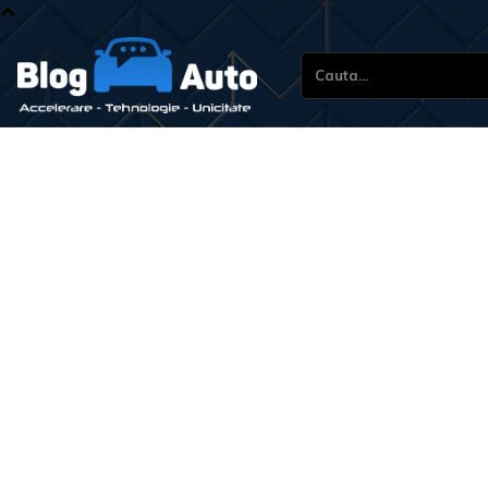
Cauta...
S