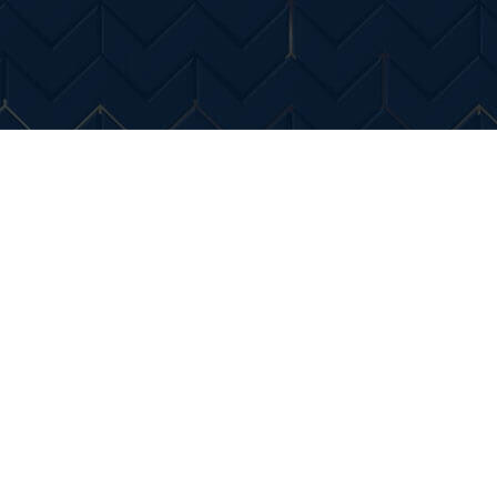
Entertainment
Diverse Noutati
Home & Dec
mă