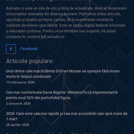
Autoatu.ro este un site de știri și blog de actualitate, dedicat diseminării
informațiilor relevante din diverse domenii. Platforma oferă articole,
reportaje și analize pe teme variate, de la evenimente recente la
subiecte de interes specializat. Este un spațiu digital dedicat informării
și educației continue. Pentru orice întrebări sau sugestii, ne puteți
contacta la: contact [at] autoatu.ro
Facebook
Articole populare:
Unul dintre cele mai întâlnite SUV-uri Nissan se oprește fără niciun
motiv în timpul conducerii
15 februarie 2026
Cea mai costisitoare Dacia Bigster: Metamorfoză impresionantă
pentru noul SUV din portofoliul Dacia.
2 ianuarie 2026
2026: Care este cea mai rapidă și cea mai accesibilă cale spre mare de
1 mai?
28 aprilie 2026