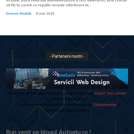
actuale, dacă vehiculul dumneavoastră a fost deteriorat, este crucial
să fiți la curent cu regulile recente referitoare la...
Diverse Noutati
9 mai 2026
- Partenerii nostri -
- Ai nevoie de transport aeroport in Anglia? Încearcă
Airport Taxi London
.
Calitate la prețul corect.
- Companie specializata in tranzactionarea de
Criptomonede
si
infrastructura blockchain.
Bun venit pe blogul Autoatu.ro !