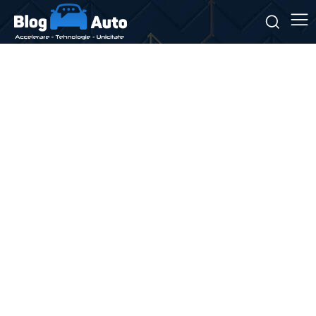
Stiri si noutati despre:
avarii vehicul