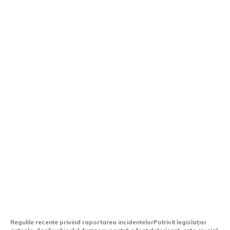
2026: Este necesar să se facă o sesizare
la Poliție dacă vehiculul a suferit daune
în parc?
Regulile recente privind raportarea incidentelorPotrivit legislației