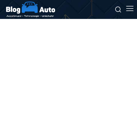
Stiri si noutati despre:
avertizări meteo