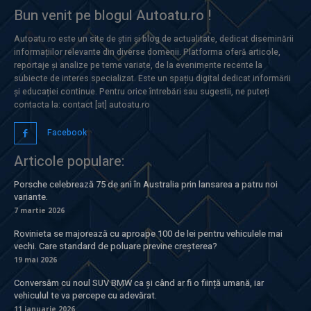
Bun venit pe blogul Autoatu.ro !
Autoatu.ro este un site de știri și blog de actualitate, dedicat diseminării
informațiilor relevante din diverse domenii. Platforma oferă articole,
reportaje și analize pe teme variate, de la evenimente recente la
subiecte de interes specializat. Este un spațiu digital dedicat informării
și educației continue. Pentru orice întrebări sau sugestii, ne puteți
contacta la: contact [at] autoatu.ro
Facebook
Articole populare:
Porsche celebrează 75 de ani în Australia prin lansarea a patru noi
variante.
7 martie 2026
Rovinieta se majorează cu aproape 100 de lei pentru vehiculele mai
vechi. Care standard de poluare previne creșterea?
19 mai 2026
Conversăm cu noul SUV BMW ca și când ar fi o ființă umană, iar
vehiculul te va percepe cu adevărat.
11 ianuarie 2026