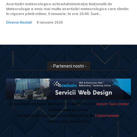
Avertizări meteorologice activeAdministrația Națională de
Meteorologie a emis mai multe avertizări meteorologice care rămân
în vigoare până mâine, 9 ianuarie, la ora 15:00. Sunt...
Diverse Noutati
8 ianuarie 2026
- Partenerii nostri -
- Ai nevoie de transport aeroport in Anglia? Încearcă
Airport Taxi London
.
Calitate la prețul corect.
- Companie specializata in tranzactionarea de
Criptomonede
si
infrastructura blockchain.