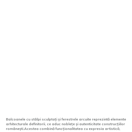
Balcoane cu stâlpi sculptați și ferestre
arcuite
Balcoanele cu stâlpi sculptați și ferestrele arcuite reprezintă elemente
arhitecturale definitorii, ce aduc noblețe și autenticitate construcțiilor
românești.Acestea combină funcționalitatea cu expresia artistică,