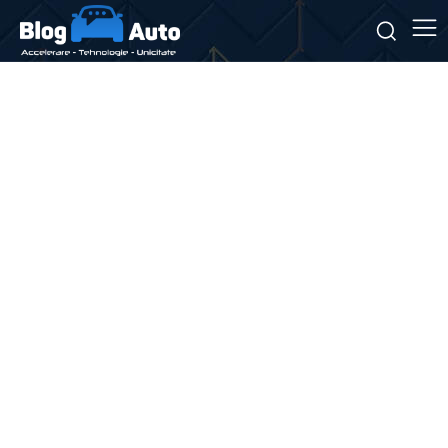
Stiri si noutati despre:
balcoane