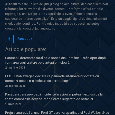
Autoatu.ro este un site de știri și blog de actualitate, dedicat diseminării
informațiilor relevante din diverse domenii. Platforma oferă articole,
reportaje și analize pe teme variate, de la evenimente recente la
subiecte de interes specializat. Este un spațiu digital dedicat informării
și educației continue. Pentru orice întrebări sau sugestii, ne puteți
contacta la: contact [at] autoatu.ro
Facebook
Articole populare:
Carosabil deteriorat total pe o șosea din România. Trafic oprit după
formarea unui cratere pe o arteră principală.
24 aprilie 2026
CEO-ul Volkswagen declară că perioada interioarelor dotate cu
comenzi tactile s-a încheiat cu certitudine.
26 martie 2026
Pasagerii care provoacă incidente în avion ar putea fi excluși de la
toate companiile aeriene. Modificarea sugerată de britanici.
1 iunie 2026
Prețul remarcabil al unui Ford GT care i-a aparținut lui Paul Walker. S-au