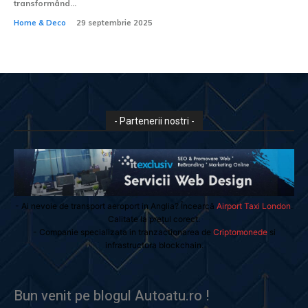
transformând...
Home & Deco
29 septembrie 2025
- Partenerii nostri -
- Ai nevoie de transport aeroport in Anglia? Încearcă
Airport Taxi London
.
Calitate la prețul corect.
- Companie specializata in tranzactionarea de
Criptomonede
si
infrastructura blockchain.
Bun venit pe blogul Autoatu.ro !