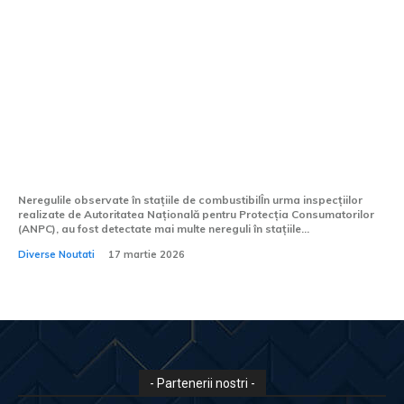
Amenzi de 1,5 milioane de lei impuse de
ANPC stațiilor de carburanți: Încălcările
descoperite.
Neregulile observate în stațiile de combustibilÎn urma inspecțiilor
realizate de Autoritatea Națională pentru Protecția Consumatorilor
(ANPC), au fost detectate mai multe nereguli în stațiile...
Diverse Noutati
17 martie 2026
- Partenerii nostri -