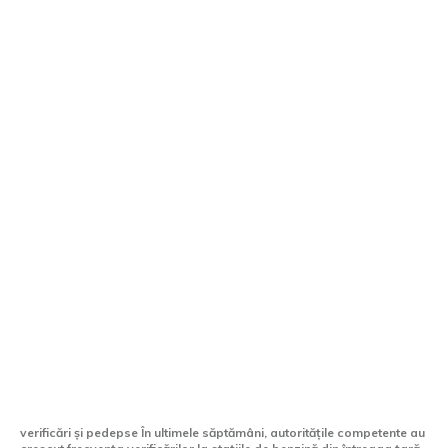
Amenzi ce depășesc 218.000 lei pentru
încălcări la stațiile de alimentare cu
combustibil
verificări și pedepse În ultimele săptămâni, autoritățile competente au