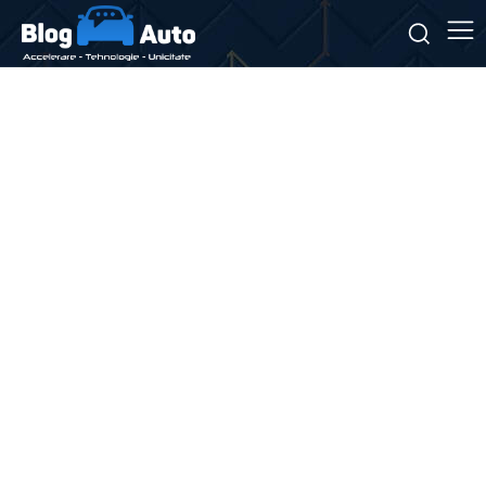
Stiri si noutati despre:
benzinării