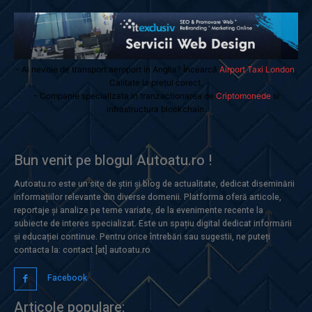
- Ai nevoie de transport aeroport in Anglia? Încearcă
Airport Taxi London
.
Calitate la prețul corect.
- Companie specializata in tranzactionarea de
Criptomonede
si
infrastructura blockchain.
Bun venit pe blogul Autoatu.ro !
Autoatu.ro este un site de știri și blog de actualitate, dedicat diseminării
informațiilor relevante din diverse domenii. Platforma oferă articole,
reportaje și analize pe teme variate, de la evenimente recente la
subiecte de interes specializat. Este un spațiu digital dedicat informării
și educației continue. Pentru orice întrebări sau sugestii, ne puteți
contacta la: contact [at] autoatu.ro
Facebook
Articole populare: