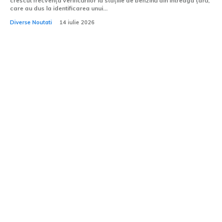
crescut frecvența verificărilor la stațiile de benzină din întreaga țară,
care au dus la identificarea unui...
Diverse Noutati
14 iulie 2026