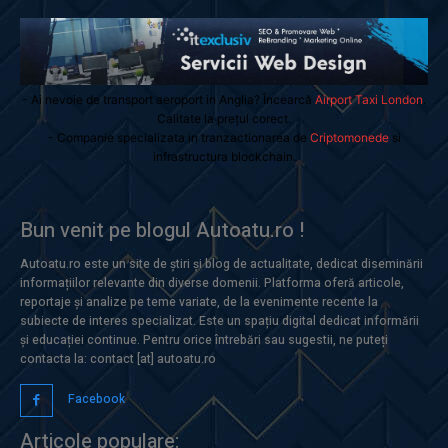
- Ai nevoie de transport aeroport in Anglia? Încearcă
Airport Taxi London
.
Calitate la prețul corect.
- Companie specializata in tranzactionarea de
Criptomonede
si
infrastructura blockchain.
Bun venit pe blogul Autoatu.ro !
Autoatu.ro este un site de știri și blog de actualitate, dedicat diseminării
informațiilor relevante din diverse domenii. Platforma oferă articole,
reportaje și analize pe teme variate, de la evenimente recente la
subiecte de interes specializat. Este un spațiu digital dedicat informării
și educației continue. Pentru orice întrebări sau sugestii, ne puteți
contacta la: contact [at] autoatu.ro
Facebook
Articole populare: