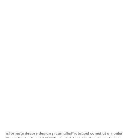
Fotografie spion din România: Prototipul
mascat al noului Dacia Duster Facelift
(2027) scoate la iveală informații.
informații despre design și camuflajPrototipul camuflat al noului