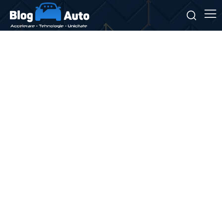
Stiri si noutati despre:
camuflaj