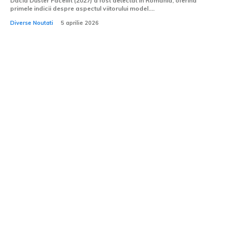
Dacia Duster Facelift (2027) a fost detectat în România, oferind
primele indicii despre aspectul viitorului model....
Diverse Noutati
5 aprilie 2026