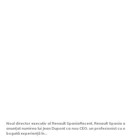
Renault Spania are un nou director
general; cinci modele franțuzești vor fi
fabricate în Spania.
Noul director executiv al Renault SpaniaRecent, Renault Spania a
anunțat numirea lui Jean Dupont ca nou CEO, un profesionist cu o
bogată experiență în...