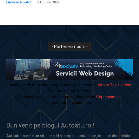
Diverse Noutati
11 iunie 2026
- Partenerii nostri -
- Ai nevoie de transport aeroport in Anglia? Încearcă
Airport Taxi London
.
Calitate la prețul corect.
- Companie specializata in tranzactionarea de
Criptomonede
si
infrastructura blockchain.
Bun venit pe blogul Autoatu.ro !
Autoatu.ro este un site de știri și blog de actualitate, dedicat diseminării