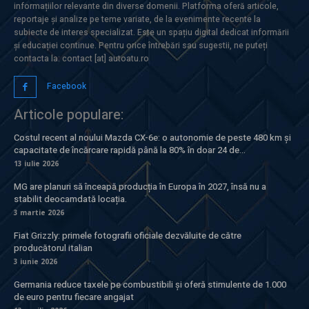
informațiilor relevante din diverse domenii. Platforma oferă articole,
reportaje și analize pe teme variate, de la evenimente recente la
subiecte de interes specializat. Este un spațiu digital dedicat informării
și educației continue. Pentru orice întrebări sau sugestii, ne puteți
contacta la: contact [at] autoatu.ro
Facebook
Articole populare:
Costul recent al noului Mazda CX-6e: o autonomie de peste 480 km și
capacitate de încărcare rapidă până la 80% în doar 24 de...
13 iulie 2026
MG are planuri să înceapă producția în Europa în 2027, însă nu a
stabilit deocamdată locația.
3 martie 2026
Fiat Grizzly: primele fotografii oficiale dezvăluite de către
producătorul italian
3 iunie 2026
Germania reduce taxele pe combustibili și oferă stimulente de 1.000
de euro pentru fiecare angajat