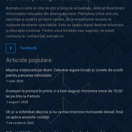
Autoatu.ro este un site de știri și blog de actualitate, dedicat diseminării
informațiilor relevante din diverse domenii. Platforma oferă articole,
reportaje și analize pe teme variate, de la evenimente recente la
subiecte de interes specializat. Este un spațiu digital dedicat informării
și educației continue. Pentru orice întrebări sau sugestii, ne puteți
contacta la: contact [at] autoatu.ro
Facebook
Articole populare:
Mașina staționată pe drum: Cele mai sigure locații și zonele de ocolit
pentru parcarea vehiculului
1 iulie 2026
Scumpiri la pompă în prima zi a lunii august: motorina trece de 10,50
lei pe litru la Petrom.
1 august 2026
UE și-a schimbat decizia și nu va mai interzice motoarele diesel, însă
va aplica anumite condiții.
7 decembrie 2025