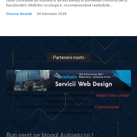
Gold constituie un standard de excelență în domeniul construcției și
funcționării clădirilor ecologice, recompensând realizările...
Diverse Noutati
24 februarie 2026
- Partenerii nostri -
- Ai nevoie de transport aeroport in Anglia? Încearcă
Airport Taxi London
.
Calitate la prețul corect.
- Companie specializata in tranzactionarea de
Criptomonede
si
infrastructura blockchain.
Bun venit pe blogul Autoatu.ro !