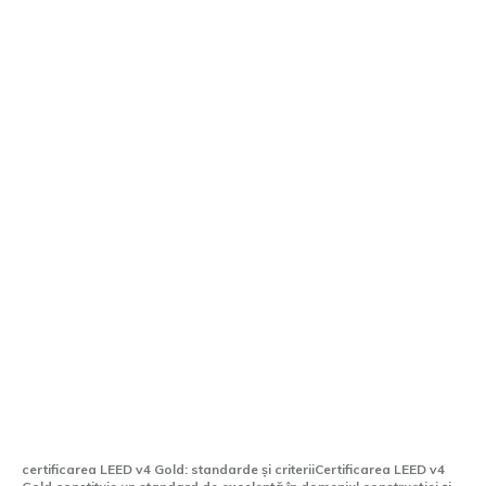
Fabrica de anvelope din Oradea a obținut
certificarea LEED v4 Gold, devenind
prima la nivel mondial cu acest standard.
certificarea LEED v4 Gold: standarde și criteriiCertificarea LEED v4