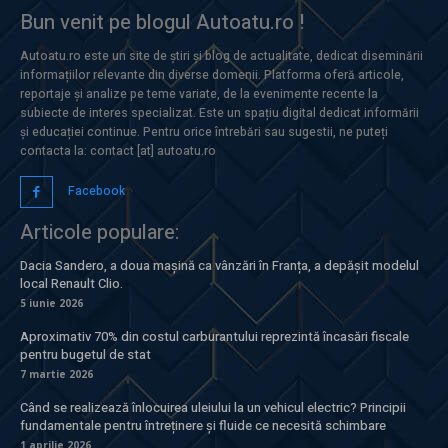
Bun venit pe blogul Autoatu.ro !
Autoatu.ro este un site de știri și blog de actualitate, dedicat diseminării
informațiilor relevante din diverse domenii. Platforma oferă articole,
reportaje și analize pe teme variate, de la evenimente recente la
subiecte de interes specializat. Este un spațiu digital dedicat informării
și educației continue. Pentru orice întrebări sau sugestii, ne puteți
contacta la: contact [at] autoatu.ro
Facebook
Articole populare:
Dacia Sandero, a doua mașină ca vânzări în Franța, a depășit modelul
local Renault Clio.
5 iunie 2026
Aproximativ 70% din costul carburantului reprezintă încasări fiscale
pentru bugetul de stat
7 martie 2026
Când se realizează înlocuirea uleiului la un vehicul electric? Principii
fundamentale pentru întreținere și fluide ce necesită schimbare
1 aprilie 2026