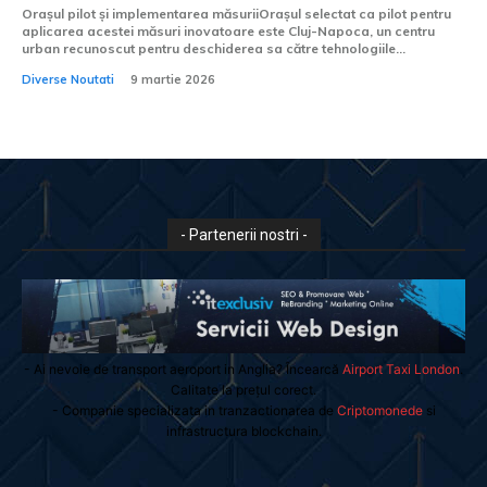
Orașul pilot și implementarea măsuriiOrașul selectat ca pilot pentru
aplicarea acestei măsuri inovatoare este Cluj-Napoca, un centru
urban recunoscut pentru deschiderea sa către tehnologiile...
Diverse Noutati
9 martie 2026
- Partenerii nostri -
- Ai nevoie de transport aeroport in Anglia? Încearcă
Airport Taxi London
.
Calitate la prețul corect.
- Companie specializata in tranzactionarea de
Criptomonede
si
infrastructura blockchain.