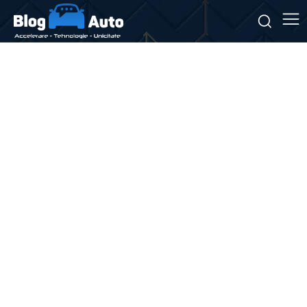
Stiri si noutati despre:
coliziune