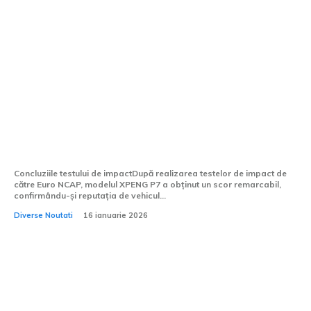
5 stele Euro NCAP confirmate: XPENG P7
a salvat șoferul într-un accident cu
trenul
Concluziile testului de impactDupă realizarea testelor de impact de
către Euro NCAP, modelul XPENG P7 a obținut un scor remarcabil,
confirmându-și reputația de vehicul...
Diverse Noutati
16 ianuarie 2026