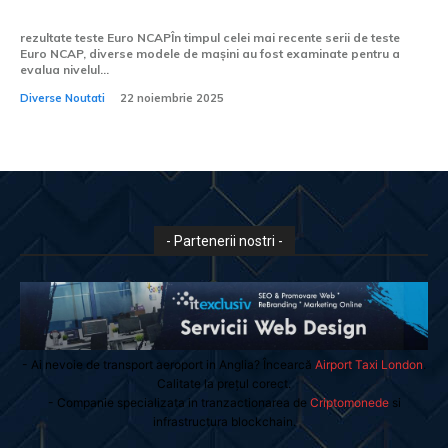
cazul unui impact
rezultate teste Euro NCAPÎn timpul celei mai recente serii de teste
Euro NCAP, diverse modele de mașini au fost examinate pentru a
evalua nivelul...
Diverse Noutati
22 noiembrie 2025
- Partenerii nostri -
- Ai nevoie de transport aeroport in Anglia? Încearcă
Airport Taxi London
.
Calitate la prețul corect.
- Companie specializata in tranzactionarea de
Criptomonede
si
infrastructura blockchain.