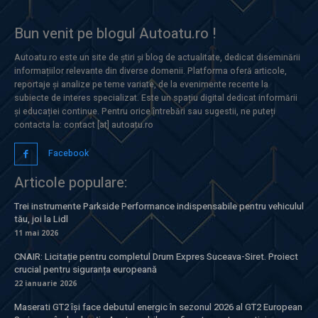
Bun venit pe blogul Autoatu.ro !
Autoatu.ro este un site de știri și blog de actualitate, dedicat diseminării
informațiilor relevante din diverse domenii. Platforma oferă articole,
reportaje și analize pe teme variate, de la evenimente recente la
subiecte de interes specializat. Este un spațiu digital dedicat informării
și educației continue. Pentru orice întrebări sau sugestii, ne puteți
contacta la: contact [at] autoatu.ro
Facebook
Articole populare:
Trei instrumente Parkside Performance indispensabile pentru vehiculul
tău, joi la Lidl
11 mai 2026
CNAIR: Licitație pentru completul Drum Expres Suceava-Siret. Proiect
crucial pentru siguranța europeană
22 ianuarie 2026
Maserati GT2 își face debutul energic în sezonul 2026 al GT2 European