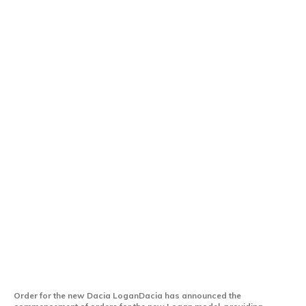
Dacia deschide comenzile pentru noua
Dacia Logan: cost accesibil și motoare
actualizate
Order for the new Dacia LoganDacia has announced the