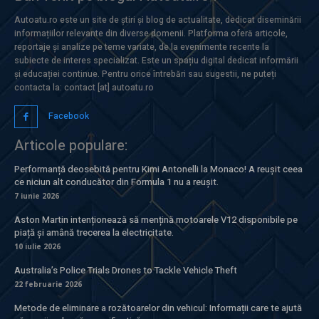
Autoatu.ro este un site de știri și blog de actualitate, dedicat diseminării
informațiilor relevante din diverse domenii. Platforma oferă articole,
reportaje și analize pe teme variate, de la evenimente recente la
subiecte de interes specializat. Este un spațiu digital dedicat informării
și educației continue. Pentru orice întrebări sau sugestii, ne puteți
contacta la: contact [at] autoatu.ro
Facebook
Articole populare:
Performanță deosebită pentru Kimi Antonelli la Monaco! A reușit ceea
ce niciun alt conducător din Formula 1 nu a reușit.
7 iunie 2026
Aston Martin intenționează să mențină motoarele V12 disponibile pe
piață și amână trecerea la electricitate.
10 iulie 2026
Australia’s Police Trials Drones to Tackle Vehicle Theft
22 februarie 2026
Metode de eliminare a rozătoarelor din vehicul: Informații care te ajută