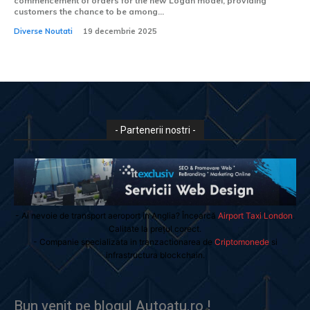
commencement of orders for the new Logan model, providing
customers the chance to be among...
Diverse Noutati
19 decembrie 2025
- Partenerii nostri -
- Ai nevoie de transport aeroport in Anglia? Încearcă
Airport Taxi London
.
Calitate la prețul corect.
- Companie specializata in tranzactionarea de
Criptomonede
si
infrastructura blockchain.
Bun venit pe blogul Autoatu.ro !