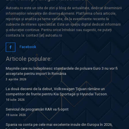
Autoatu.ro este un site de știri și blog de actualitate, dedicat diseminării
informațiilor relevante din diverse domenii. Platforma oferă articole,
reportaje și analize pe teme variate, de la evenimente recente la
subiecte de interes specializat. Este un spațiu digital dedicat informării
și educației continue. Pentru orice întrebări sau sugestii, ne puteți
contacta la: contact [at] autoatu.ro
Facebook
Articole populare:
Mașinile care nu îndeplinesc standardele de poluare Euro 3 nu vor fi
acceptate pentru import în România
3 aprilie 2026
La două decenii de la debut, Volkswagen Tiguan rămâne un
competitor de frunte pentru Kia Sportage și Hyundai Tucson.
10 iulie 2026
Serviciul de programări RAR va fi oprit
19 iunie 2026
Spania va conta pe cele mai excelente insule din Europa în 2026,