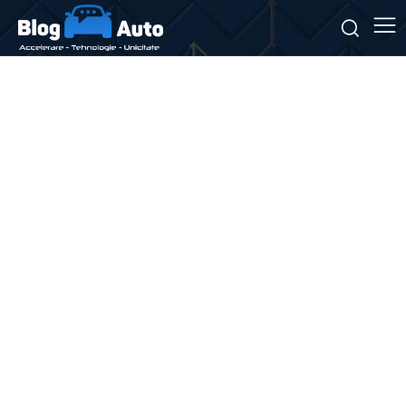
Stiri si noutati despre:
componente esențiale