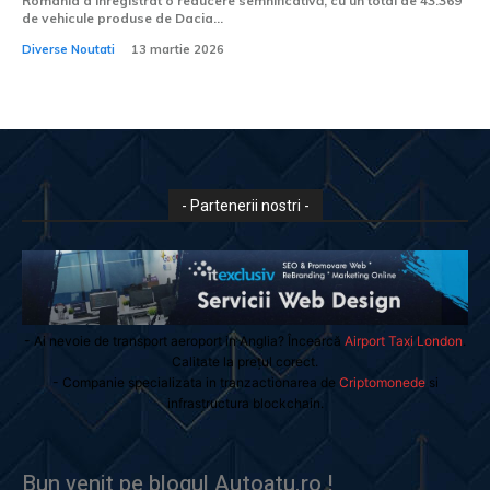
România a înregistrat o reducere semnificativă, cu un total de 43.369
de vehicule produse de Dacia...
Diverse Noutati
13 martie 2026
- Partenerii nostri -
- Ai nevoie de transport aeroport in Anglia? Încearcă
Airport Taxi London
.
Calitate la prețul corect.
- Companie specializata in tranzactionarea de
Criptomonede
si
infrastructura blockchain.
Bun venit pe blogul Autoatu.ro !