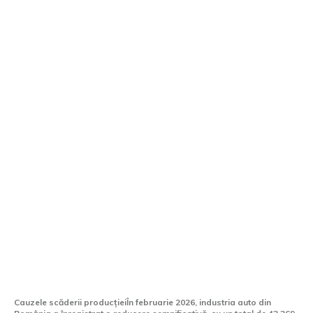
Producția auto în România a înregistrat
o scădere în februarie 2026: Dacia și Ford
Otosan au realizat 43.369 de mașini.
Cauzele scăderii producțieiÎn februarie 2026, industria auto din