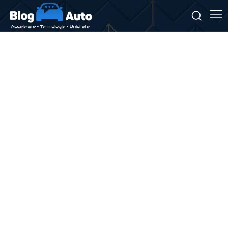
Stiri si noutati despre:
concurență