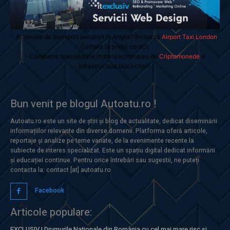
- Ai nevoie de transport aeroport in Anglia? Încearcă
Airport Taxi London
.
Calitate la prețul corect.
- Companie specializata in tranzactionarea de
Criptomonede
si
infrastructura blockchain.
Bun venit pe blogul Autoatu.ro !
Autoatu.ro este un site de știri și blog de actualitate, dedicat diseminării
informațiilor relevante din diverse domenii. Platforma oferă articole,
reportaje și analize pe teme variate, de la evenimente recente la
subiecte de interes specializat. Este un spațiu digital dedicat informării
și educației continue. Pentru orice întrebări sau sugestii, ne puteți
contacta la: contact [at] autoatu.ro
Facebook
Articole populare:
EXCLUSIV | Drumurile Naționale din România cu cel mai mare risc și