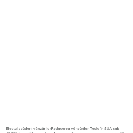
Cea mai semnificativă reducere a Tesla
din ultimii 4 ani: Sub 40.000 de
autovehicule vândute în Statele Unite
Efectul scăderii vânzărilorReducerea vânzărilor Tesla în SUA sub