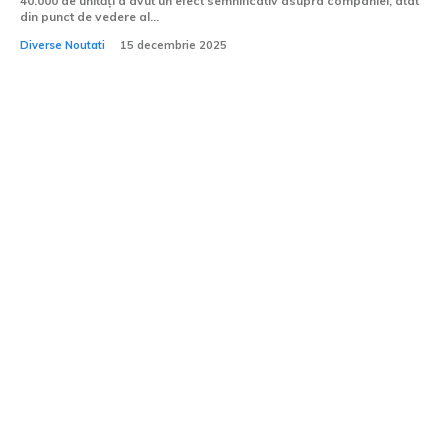
40.000 de unități a avut un efect semnificativ asupra companiei, atât
din punct de vedere al...
Diverse Noutati
15 decembrie 2025