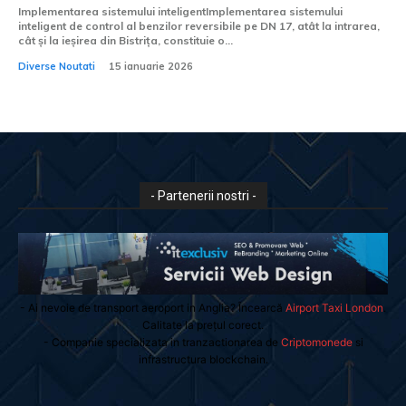
Implementarea sistemului inteligentImplementarea sistemului
inteligent de control al benzilor reversibile pe DN 17, atât la intrarea,
cât și la ieșirea din Bistrița, constituie o...
Diverse Noutati
15 ianuarie 2026
- Partenerii nostri -
- Ai nevoie de transport aeroport in Anglia? Încearcă
Airport Taxi London
.
Calitate la prețul corect.
- Companie specializata in tranzactionarea de
Criptomonede
si
infrastructura blockchain.