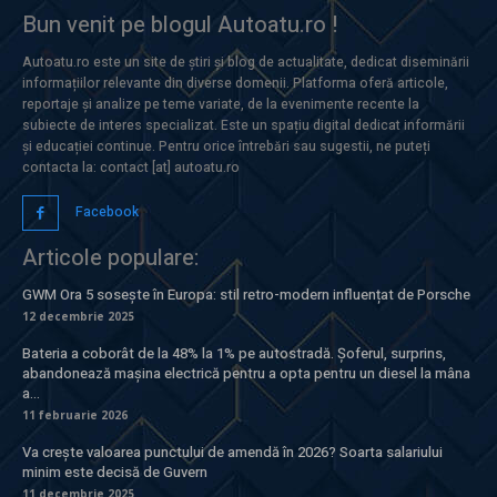
Bun venit pe blogul Autoatu.ro !
Autoatu.ro este un site de știri și blog de actualitate, dedicat diseminării
informațiilor relevante din diverse domenii. Platforma oferă articole,
reportaje și analize pe teme variate, de la evenimente recente la
subiecte de interes specializat. Este un spațiu digital dedicat informării
și educației continue. Pentru orice întrebări sau sugestii, ne puteți
contacta la: contact [at] autoatu.ro
Facebook
Articole populare:
GWM Ora 5 sosește în Europa: stil retro-modern influențat de Porsche
12 decembrie 2025
Bateria a coborât de la 48% la 1% pe autostradă. Șoferul, surprins,
abandonează mașina electrică pentru a opta pentru un diesel la mâna
a...
11 februarie 2026
Va crește valoarea punctului de amendă în 2026? Soarta salariului
minim este decisă de Guvern
11 decembrie 2025