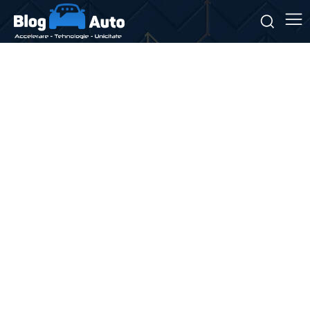
Stiri si noutati despre:
control trafic