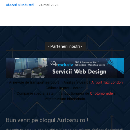
Afaceri si Industrii
24 mai 2026
- Partenerii nostri -
- Ai nevoie de transport aeroport in Anglia? Încearcă
Airport Taxi London
.
Calitate la prețul corect.
- Companie specializata in tranzactionarea de
Criptomonede
si
infrastructura blockchain.
Bun venit pe blogul Autoatu.ro !
Autoatu.ro este un site de știri și blog de actualitate, dedicat diseminării