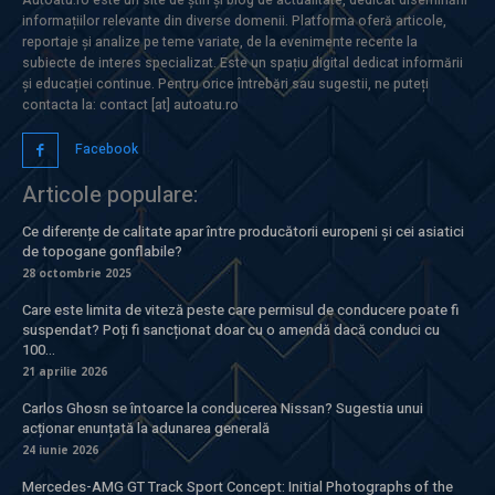
informațiilor relevante din diverse domenii. Platforma oferă articole,
reportaje și analize pe teme variate, de la evenimente recente la
subiecte de interes specializat. Este un spațiu digital dedicat informării
și educației continue. Pentru orice întrebări sau sugestii, ne puteți
contacta la: contact [at] autoatu.ro
Facebook
Articole populare:
Ce diferențe de calitate apar între producătorii europeni și cei asiatici
de topogane gonflabile?
28 octombrie 2025
Care este limita de viteză peste care permisul de conducere poate fi
suspendat? Poți fi sancționat doar cu o amendă dacă conduci cu
100...
21 aprilie 2026
Carlos Ghosn se întoarce la conducerea Nissan? Sugestia unui
acționar enunțată la adunarea generală
24 iunie 2026
Mercedes-AMG GT Track Sport Concept: Initial Photographs of the