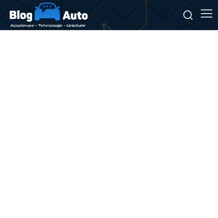
Stiri si noutati despre:
cumparare diamante