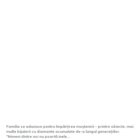
Cumpărare diamante: evaluare corectă și
plată imediată
Familia se adunase pentru împărțirea moștenirii - printre obiecte, mai
multe bijuterii cu diamante acumulate de-a lungul generațiilor.
"Nimeni dintre noi nu poartă inele...