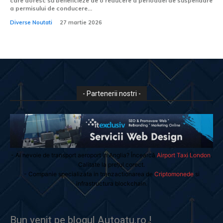
care doresc să beneficieze de o reducere a perioadei de suspendare
a permisului de conducere...
Diverse Noutati
27 martie 2026
- Partenerii nostri -
- Ai nevoie de transport aeroport in Anglia? Încearcă
Airport Taxi London
.
Calitate la prețul corect.
- Companie specializata in tranzactionarea de
Criptomonede
si
infrastructura blockchain.
Bun venit pe blogul Autoatu.ro !