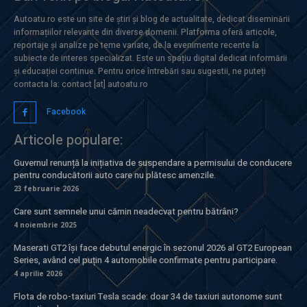
Autoatu.ro este un site de știri și blog de actualitate, dedicat diseminării
informațiilor relevante din diverse domenii. Platforma oferă articole,
reportaje și analize pe teme variate, de la evenimente recente la
subiecte de interes specializat. Este un spațiu digital dedicat informării
și educației continue. Pentru orice întrebări sau sugestii, ne puteți
contacta la: contact [at] autoatu.ro
Facebook
Articole populare:
Guvernul renunță la inițiativa de suspendare a permisului de conducere
pentru conducătorii auto care nu plătesc amenzile.
23 februarie 2026
Care sunt semnele unui cămin neadecvat pentru bătrâni?
4 noiembrie 2025
Maserati GT2 își face debutul energic în sezonul 2026 al GT2 European
Series, având cel puțin 4 automobile confirmate pentru participare.
4 aprilie 2026
Flota de robo-taxiuri Tesla scade: doar 34 de taxiuri autonome sunt