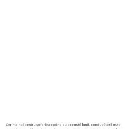
Șoferii sunt obligați să aducă un nou act
pentru a scurta durata suspendării
permisiunii.
Cerinte noi pentru șoferiÎncepând cu această lună, conducătorii auto