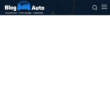
Stiri si noutati despre:
design arabesc