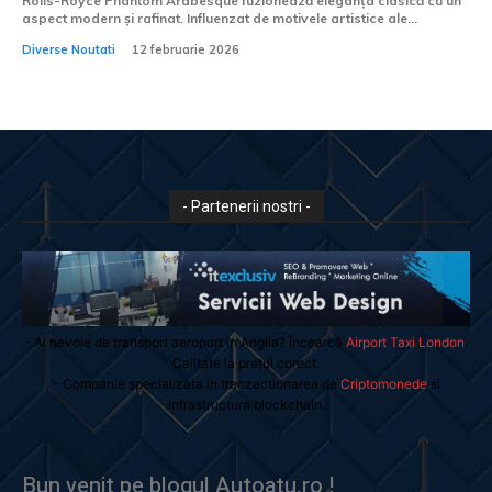
Rolls-Royce Phantom Arabesque fuzionează eleganța clasică cu un
aspect modern și rafinat. Influenzat de motivele artistice ale...
Diverse Noutati
12 februarie 2026
- Partenerii nostri -
- Ai nevoie de transport aeroport in Anglia? Încearcă
Airport Taxi London
.
Calitate la prețul corect.
- Companie specializata in tranzactionarea de
Criptomonede
si
infrastructura blockchain.
Bun venit pe blogul Autoatu.ro !