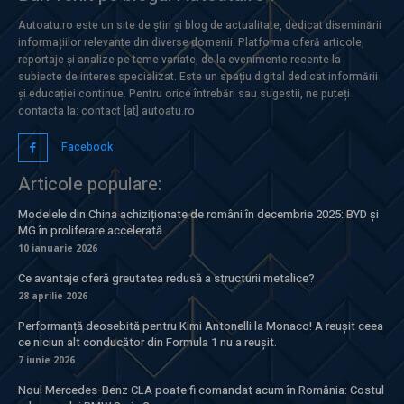
Autoatu.ro este un site de știri și blog de actualitate, dedicat diseminării
informațiilor relevante din diverse domenii. Platforma oferă articole,
reportaje și analize pe teme variate, de la evenimente recente la
subiecte de interes specializat. Este un spațiu digital dedicat informării
și educației continue. Pentru orice întrebări sau sugestii, ne puteți
contacta la: contact [at] autoatu.ro
Facebook
Articole populare:
Modelele din China achiziționate de români în decembrie 2025: BYD și
MG în proliferare accelerată
10 ianuarie 2026
Ce avantaje oferă greutatea redusă a structurii metalice?
28 aprilie 2026
Performanță deosebită pentru Kimi Antonelli la Monaco! A reușit ceea
ce niciun alt conducător din Formula 1 nu a reușit.
7 iunie 2026
Noul Mercedes-Benz CLA poate fi comandat acum în România: Costul