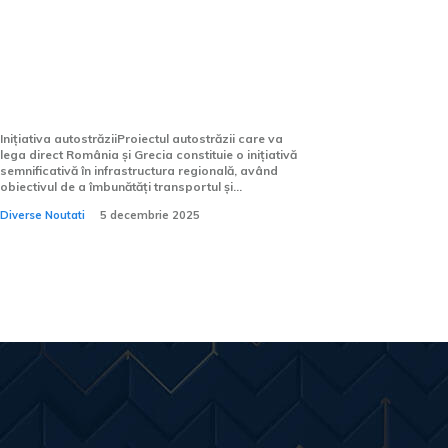
O autostradă va lega direct
România de Grecia! Vezi ce
orașe vor fi conectate.
Inițiativa autostrăziiProiectul autostrăzii care va
lega direct România și Grecia constituie o inițiativă
semnificativă în infrastructura regională, având
obiectivul de a îmbunătăți transportul și...
Diverse Noutati
5 decembrie 2025