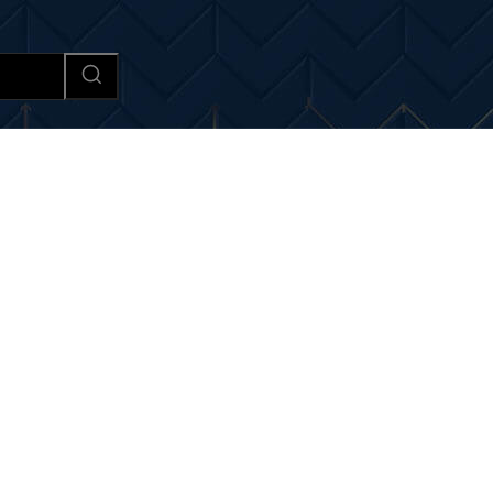
Afaceri si Industrii
Cultura si 
i si noutati despre:
dezvol