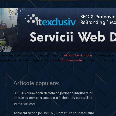
oie de transport aeroport in Anglia? Încearcă
Airport Taxi London
. Calitate la preț
mpanie specializata in tranzactionarea de
Criptomonede
si infrastructura blockc
Articole populare:
CEO-ul Volkswagen declară că perioada interioarelor
dotate cu comenzi tactile s-a încheiat cu certitudine.
26 martie 2026
Accident serios pe DN1E60, Florești: conducător auto