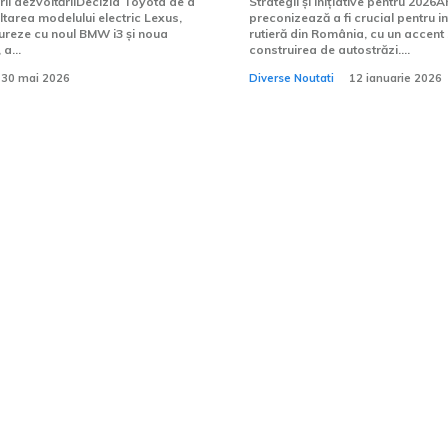
i dezvoltăriiDecizia Toyota de a
Strategii și inițiative pentru 2026
area modelului electric Lexus,
preconizează a fi crucial pentru i
ureze cu noul BMW i3 și noua
rutieră din România, cu un accent
a...
construirea de autostrăzi....
30 mai 2026
Diverse Noutati
12 ianuarie 2026