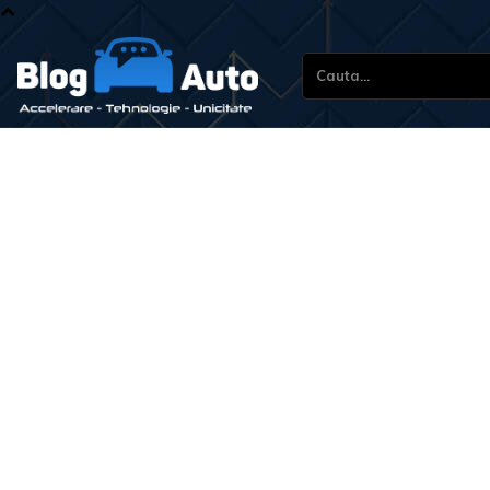
Cauta...
Stir