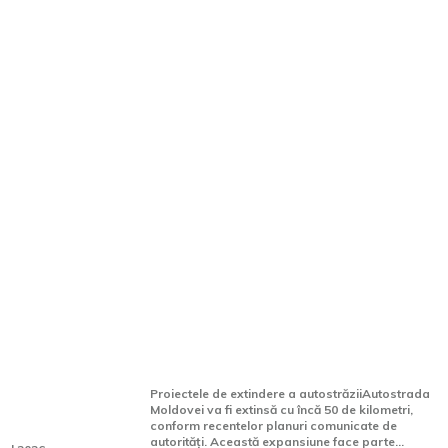
ul 2026 va
Autostrada Moldovei se
 important
lărgește cu încă 50 km. Până
trăzilor
unde va ajunge calea rapidă?
deschide
Proiectele de extindere a autostrăziiAutostrada
Moldovei va fi extinsă cu încă 50 de kilometri,
conform recentelor planuri comunicate de
autorități. Această expansiune face parte...