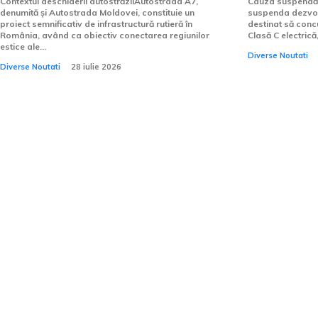
Contextul deschiderii autostrăziiAutostrada A7,
Cauza suspendări
denumită și Autostrada Moldovei, constituie un
suspenda dezvolt
proiect semnificativ de infrastructură rutieră în
destinat să conc
România, având ca obiectiv conectarea regiunilor
Clasă C electrică, 
estice ale...
Diverse Noutati
Diverse Noutati
28 iulie 2026