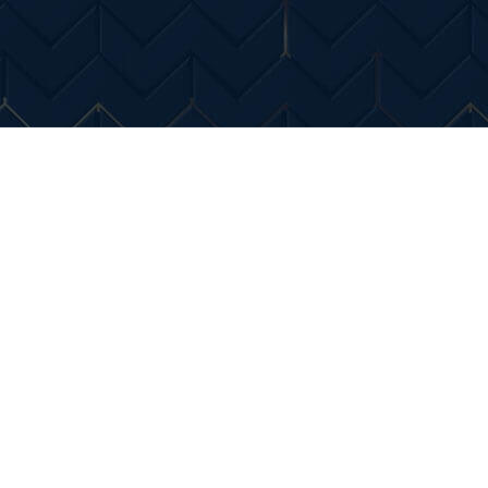
Entertainment
Diverse Noutati
Home & Dec
tare