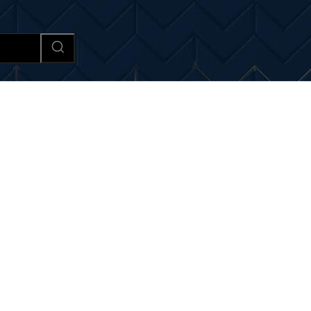
Afaceri si Industrii
Cultura si 
utati despre:
economisire 