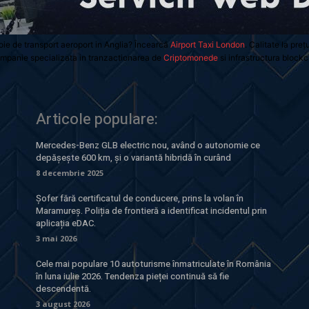
oie de transport aeroport in Anglia? Încearcă
Airport Taxi London
. Calitate la preț
mpanie specializata in tranzactionarea de
Criptomonede
si infrastructura blockc
Articole populare:
Mercedes-Benz GLB electric nou, având o autonomie ce
depășește 600 km, și o variantă hibridă în curând
8 decembrie 2025
Șofer fără certificatul de conducere, prins la volan în
Maramureș. Poliția de frontieră a identificat incidentul prin
aplicația eDAC.
3 mai 2026
Cele mai populare 10 autoturisme înmatriculate în România
în luna iulie 2026. Tendenza pieței continuă să fie
descendentă.
3 august 2026