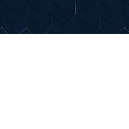
Entertainment
Diverse Noutati
Home & Dec
combustibil