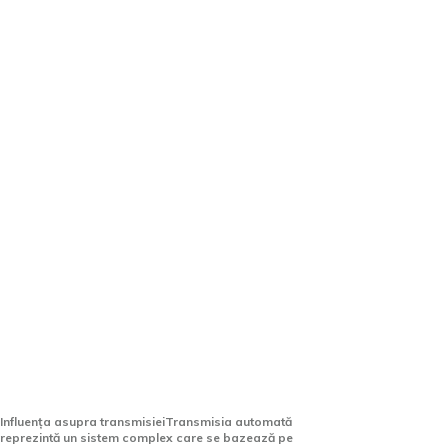
Este bine să scoți mașina
automată din viteză la
semafor? Un mecanic discută
despre pericole.
Influența asupra transmisieiTransmisia automată
reprezintă un sistem complex care se bazează pe