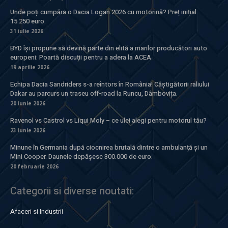
Unde poți cumpăra o Dacia Logan 2026 cu motorină? Preț inițial:
15.250 euro.
31 iulie 2026
BYD își propune să devină parte din elită a marilor producători auto
europeni: Poartă discuții pentru a adera la ACEA
19 aprilie 2026
Echipa Dacia Sandriders s-a reîntors în România! Câștigătorii raliului
Dakar au parcurs un traseu off-road la Runcu, Dâmbovița.
20 iunie 2026
Ravenol vs Castrol vs Liqui Moly – ce ulei alegi pentru motorul tău?
23 iunie 2026
Minune în Germania după ciocnirea brutală dintre o ambulanță și un
Mini Cooper. Daunele depășesc 300.000 de euro.
20 februarie 2026
Categorii si diverse noutati:
Afaceri si Industrii