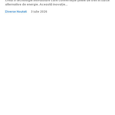
creat o techologie inovatoare care convertește șinele de tren în surse
alternative de energie. Această inovație...
Diverse Noutati
3 iulie 2026