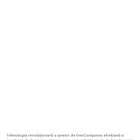
O firmă din Elveția convertește calea
ferată în surse de energie, un concept din
ce în ce mai răspândit în diferite națiuni.
Tehnologia revoluționară a șinelor de trenCompania elvețiană a