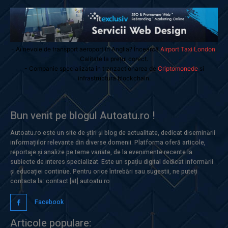
- Ai nevoie de transport aeroport in Anglia? Încearcă
Airport Taxi London
.
Calitate la prețul corect.
- Companie specializata in tranzactionarea de
Criptomonede
si
infrastructura blockchain.
Bun venit pe blogul Autoatu.ro !
Autoatu.ro este un site de știri și blog de actualitate, dedicat diseminării
informațiilor relevante din diverse domenii. Platforma oferă articole,
reportaje și analize pe teme variate, de la evenimente recente la
subiecte de interes specializat. Este un spațiu digital dedicat informării
și educației continue. Pentru orice întrebări sau sugestii, ne puteți
contacta la: contact [at] autoatu.ro
Facebook
Articole populare: