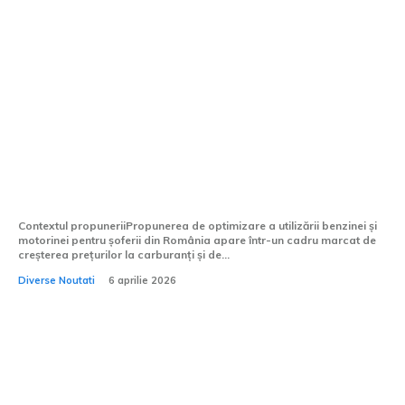
Propunere neașteptată pentru
conducătorii auto din România: Fostul
președinte recomandă restricționarea
utilizării benzinei și motorinei
Contextul propuneriiPropunerea de optimizare a utilizării benzinei și
motorinei pentru șoferii din România apare într-un cadru marcat de
creșterea prețurilor la carburanți și de...
Diverse Noutati
6 aprilie 2026