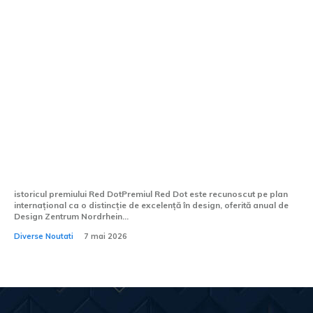
Ferrari SC40 obține premiul Red Dot:
Best of the Best 2026. Primul model
Ferrari One-Off recunoscut la acest
standard.
istoricul premiului Red DotPremiul Red Dot este recunoscut pe plan
internațional ca o distincție de excelență în design, oferită anual de
Design Zentrum Nordrhein...
Diverse Noutati
7 mai 2026