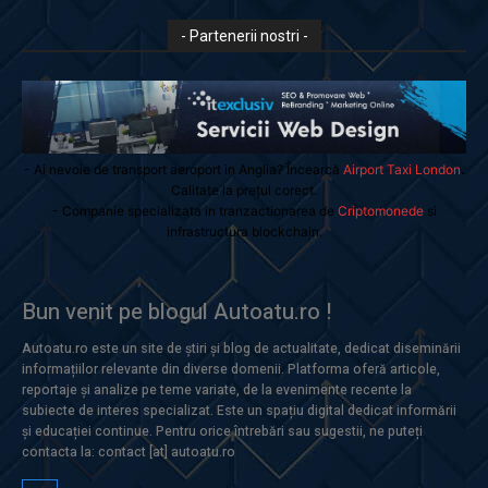
- Partenerii nostri -
- Ai nevoie de transport aeroport in Anglia? Încearcă
Airport Taxi London
.
Calitate la prețul corect.
- Companie specializata in tranzactionarea de
Criptomonede
si
infrastructura blockchain.
Bun venit pe blogul Autoatu.ro !
Autoatu.ro este un site de știri și blog de actualitate, dedicat diseminării
informațiilor relevante din diverse domenii. Platforma oferă articole,
reportaje și analize pe teme variate, de la evenimente recente la
subiecte de interes specializat. Este un spațiu digital dedicat informării
și educației continue. Pentru orice întrebări sau sugestii, ne puteți
contacta la: contact [at] autoatu.ro