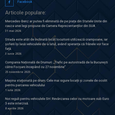
Facebook
Articole populare:
Mercedes-Benz ar putea fi eliminată de pe piața din Statele Unite din
cauza unei legi propuse de Camera Reprezentanților din SUA
31 mai 2026
Strada este atât de înclinată încât locuitorii utilizează crampoane, iar
șoferii își lasă vehiculele de-a latul, având speranța că frânele vor face
față.
3 iunie 2026
Compania Națională de Drumuri: „Trafic pe autostradă de la București
către Focșani începând cu 27 noiembrie”
25 noiembrie 2025
Mașina staționată pe drum: Cele mai sigure locații și zonele de ocolit
pentru parcarea vehiculului
1 iulie 2026
Noi reguli pentru vehiculele SH: Revânzarea celor cu motoare sub Euro
3 este interzisă.
8 aprilie 2026