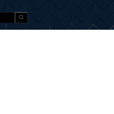
Afaceri si Industrii
Cultura si 
ri si noutati despre:
ID. B