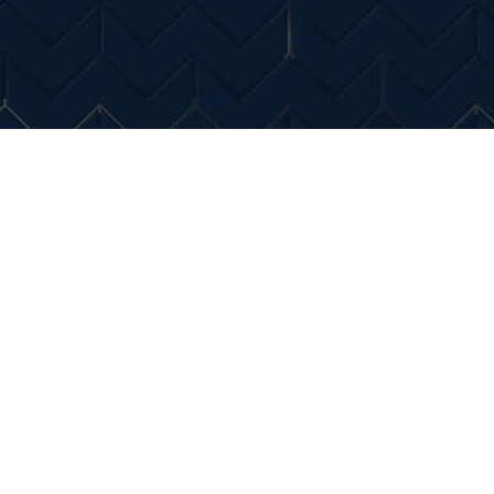
Entertainment
Diverse Noutati
Home & Dec
uzz