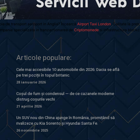
oie de transport aeroport in Anglia? Încearcă
Airport Taxi London
. Calitate la preț
mpanie specializata in tranzactionarea de
Criptomonede
si infrastructura blockc
Articole populare:
Cele mai accesibile 10 automobile din 2026: Dacia se află
pe trei poziții în topul britanic.
28 ianuarie 2026
Coșul de fum și condensul — de ce cazanele moderne
distrug coșurile vechi
21 aprilie 2026
Un SUV nou din China ajunge în România, promițând să
rivalizeze cu Kia Sorento și Hyundai Santa Fe.
26 noiembrie 2025