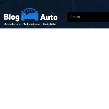
Cauta...
Sti