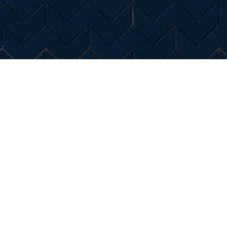
Entertainment
Diverse Noutati
Home & Dec
munitate