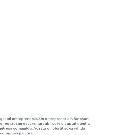
Gest remarcabil în Botoșani:
A vândut compania și le-a
dăruit angajaților automobile.
gestul antreprenoruluiUn antreprenor din Botoșani
a realizat un gest remarcabil care a captat atenția
întregii comunități. Acesta a hotărât să-și vândă
compania pe care...