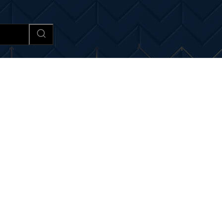
Afaceri si Industrii
Cultura si 
 noutati despre:
impact co