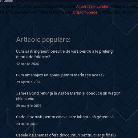
oie de transport aeroport in Anglia? Încearcă
Airport Taxi London
. Calitate la preț
mpanie specializata in tranzactionarea de
Criptomonede
si infrastructura blockc
Articole populare:
Cum să îți îngrijești pneurile de vară pentru a le prelungi
durata de folosire?
12 iunie 2026
Cum amenajezi un spațiu pentru meditație acasă?
29 aprilie 2026
James Bond renunță la Aston Martin și conduce un wagon
chinezesc
29 martie 2026
Cadoul potrivit pentru cineva care iubește să gătească
24 iulie 2026
Casele de amanet oferă discounturi pentru clienții fideli?