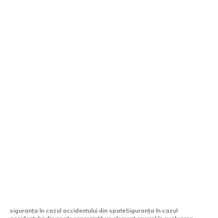
Numai 4 SUV-uri compacte asigură
protecție în cazul unui accident din spate.
Eșec pentru o marcă de prestigiu.
siguranța în cazul accidentului din spateSiguranța în cazul