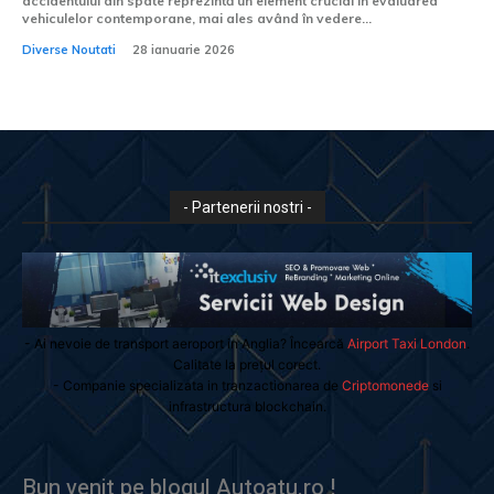
accidentului din spate reprezintă un element crucial în evaluarea
vehiculelor contemporane, mai ales având în vedere...
Diverse Noutati
28 ianuarie 2026
- Partenerii nostri -
- Ai nevoie de transport aeroport in Anglia? Încearcă
Airport Taxi London
.
Calitate la prețul corect.
- Companie specializata in tranzactionarea de
Criptomonede
si
infrastructura blockchain.
Bun venit pe blogul Autoatu.ro !