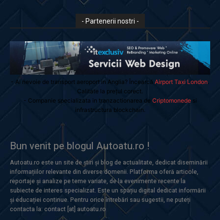
- Partenerii nostri -
- Ai nevoie de transport aeroport in Anglia? Încearcă
Airport Taxi London
.
Calitate la prețul corect.
- Companie specializata in tranzactionarea de
Criptomonede
si
infrastructura blockchain.
Bun venit pe blogul Autoatu.ro !
Autoatu.ro este un site de știri și blog de actualitate, dedicat diseminării
informațiilor relevante din diverse domenii. Platforma oferă articole,
reportaje și analize pe teme variate, de la evenimente recente la
subiecte de interes specializat. Este un spațiu digital dedicat informării
și educației continue. Pentru orice întrebări sau sugestii, ne puteți
contacta la: contact [at] autoatu.ro