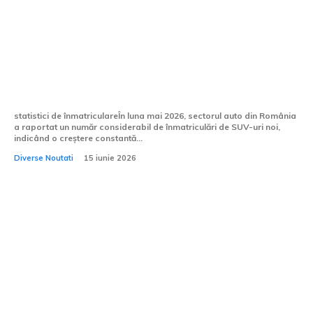
Cele mai populare SUV-uri noi
înmatriculate în România în mai 2026
statistici de înmatriculareÎn luna mai 2026, sectorul auto din România
a raportat un număr considerabil de înmatriculări de SUV-uri noi,
indicând o creștere constantă...
Diverse Noutati
15 iunie 2026