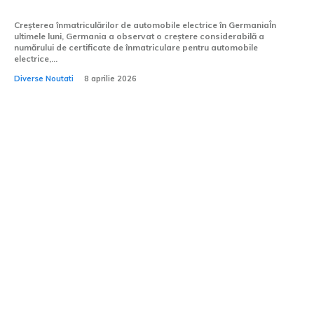
cota este inferioară celei din România.
Creșterea înmatriculărilor de automobile electrice în GermaniaÎn
ultimele luni, Germania a observat o creștere considerabilă a
numărului de certificate de înmatriculare pentru automobile
electrice,...
Diverse Noutati
8 aprilie 2026