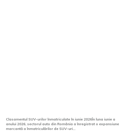
Cele mai înregistrate SUV-uri noi în
România în luna iunie 2026
Clasamentul SUV-urilor înmatriculate în iunie 2026În luna iunie a
anului 2026, sectorul auto din România a înregistrat o expansiune
marcantă a înmatriculărilor de SUV-uri...