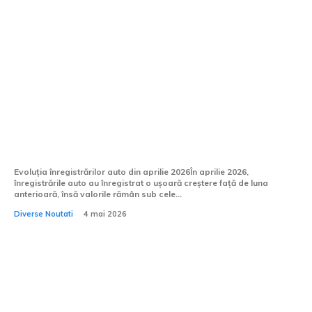
Înregistrările de vehicule în aprilie 2026
cresc modest, însă piața continuă să
scadă. Automobilele electrice
experimentează o creștere considerabilă.
Evoluția înregistrărilor auto din aprilie 2026În aprilie 2026,
înregistrările auto au înregistrat o ușoară creștere față de luna
anterioară, însă valorile rămân sub cele...
Diverse Noutati
4 mai 2026