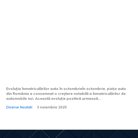
Înmatriculările auto din România: piața
mașinilor noi a crescut în octombrie, dar
este sub nivelul din 2024
Evoluția înmatriculărilor auto în octombrieÎn octombrie, piața auto
din România a consemnat o creștere notabilă a înmatriculărilor de
automobile noi. Această evoluție pozitivă urmează...
Diverse Noutati
3 noiembrie 2025