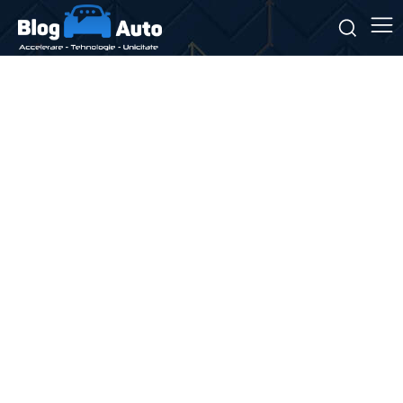
Stiri si noutati despre:
înmatriculări