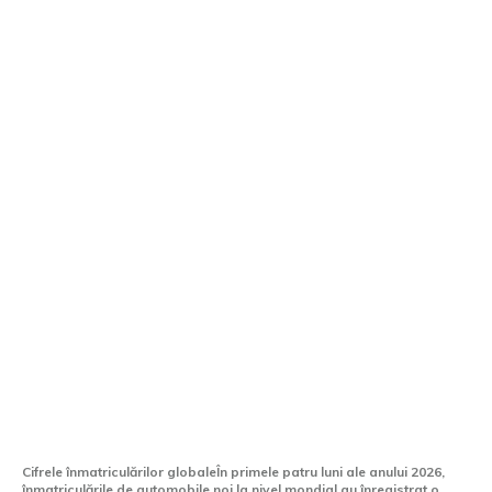
Înregistrările de automobile noi au
crescut în primele patru luni ale anului
2026, însă înregistrările și producția din
România sunt în scădere.
Cifrele înmatriculărilor globaleÎn primele patru luni ale anului 2026,
înmatriculările de automobile noi la nivel mondial au înregistrat o