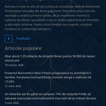
Autoatu.ro este un site de știri și blog de actualitate, dedicat diseminării
informațiilor relevante din diverse domenii. Platforma oferă articole,
reportaje și analize pe teme variate, de la evenimente recente la
subiecte de interes specializat. Este un spațiu digital dedicat informării
și educației continue. Pentru orice întrebări sau sugestii, ne puteți
contacta la: contact [at] autoatu.ro
Facebook
Articole populare:
Uber alocă 1,25 miliarde de dolari în Rivian pentru 50.000 de taxiuri
robotizate
19 martie 2026
Proiectul Autostrăzii Sibiu-Pitești progresează cu activități la 3
tuneluri; Secțiunea montană Boița-Cornetu atinge o realizare de
11,63%.
13 iunie 2026
Un miliardar are de gând să cumpere 14% din acțiunile Pirelli, iar
valoarea tranzacției este estimată la mai mult de un miliard de euro.
4 iulie 2026