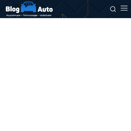
Stiri si noutati despre:
inspecție tehnică