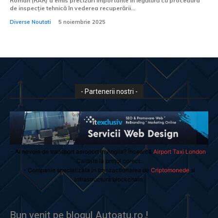
Român (RAR) a emis precizări importante în legătură cu procedura
de inspecție tehnică în vederea recuperării...
Diverse Noutati
5 noiembrie 2025
- Partenerii nostri -
- Ai nevoie de transport aeroport in Anglia? Încearcă
Airport Taxi London
.
Calitate la prețul corect.
- Companie specializata in tranzactionarea de
Criptomonede
si
infrastructura blockchain.
Bun venit pe blogul Autoatu.ro !