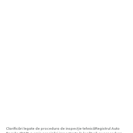
RAR furnizează lămuriri referitoare la
inspecția tehnică necesară pentru
recuperarea certificatului suspendat
Clarificări legate de procedura de inspecție tehnicăRegistrul Auto