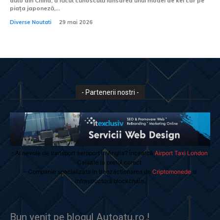
auto din China, a făcut cunoscută lansarea unui model de kei car pe
piața japoneză,...
Diverse Noutati
29 mai 2026
- Partenerii nostri -
- Ai nevoie de transport aeroport in Anglia? Încearcă
Airport Taxi London
.
Calitate la prețul corect.
- Companie specializata in tranzactionarea de
Criptomonede
si
infrastructura blockchain.
Bun venit pe blogul Autoatu.ro !