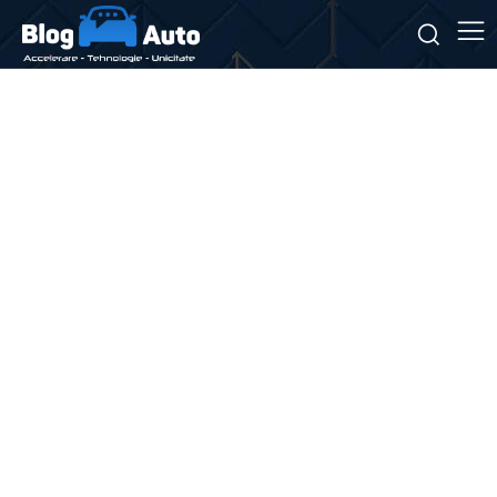
Stiri si noutati despre:
joint
venture