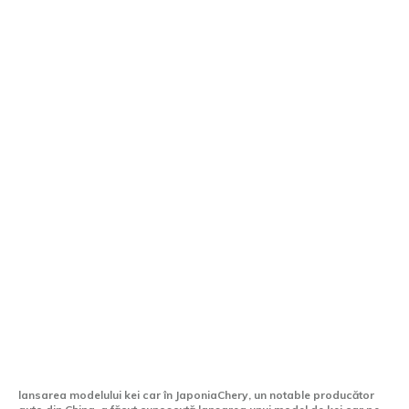
Chery va lansa un model kei car pe piața
din Japonia, prin intermediul unei
asocieri strategice.
lansarea modelului kei car în JaponiaChery, un notable producător