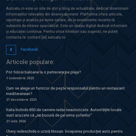
Autoatu.ro este un site de știri și blog de actualitate, dedicat diseminării
informațiilor relevante din diverse domenii. Platforma oferă articole,
reportaje și analize pe teme variate, de la evenimente recente la
subiecte de interes specializat. Este un spațiu digital dedicat informării
și educației continue. Pentru orice întrebări sau sugestii, ne puteți
contacta la: contact [at] autoatu.ro
Facebook
Articole populare:
Pot folosi baloane la o petrecere pe plaja?
1 noiembrie 2025
Cum se alege un furnizor de pește responsabil pentru un restaurant
mediteranean?
27 decembrie 2025
Italia închide 850 de camere radar neautorizate. Autoritățile locale
sunt acuzate că „se bucură de pe urma șoferilor”
21 iulie 2026
Chery redeschide o uzină Nissan: începerea producției auto pentru