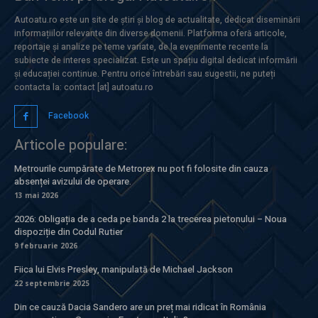
Autoatu.ro este un site de știri și blog de actualitate, dedicat diseminării
informațiilor relevante din diverse domenii. Platforma oferă articole,
reportaje și analize pe teme variate, de la evenimente recente la
subiecte de interes specializat. Este un spațiu digital dedicat informării
și educației continue. Pentru orice întrebări sau sugestii, ne puteți
contacta la: contact [at] autoatu.ro
Facebook
Articole populare:
Metrourile cumpărate de Metrorex nu pot fi folosite din cauza
absenței avizului de operare.
13 mai 2026
2026: Obligația de a ceda pe banda 2 la trecerea pietonului – Noua
dispoziție din Codul Rutier
9 februarie 2026
Fiica lui Elvis Presley, manipulată de Michael Jackson
22 septembrie 2025
Din ce cauză Dacia Sandero are un preț mai ridicat în România