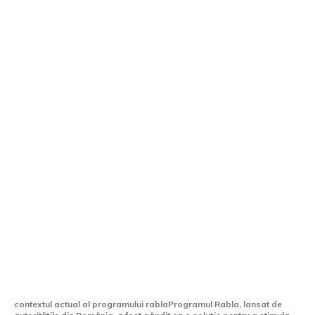
Programul Rabla ar putea fi substituit
de un leasing social: Autovehicul în rate
subvenționate de stat
contextul actual al programului rablaProgramul Rabla, lansat de