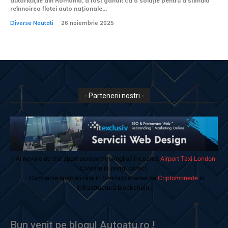
autoritățile din România, a fost gândit ca o soluție pentru a stimula
reînnoirea flotei auto naționale...
Diverse Noutati
26 noiembrie 2025
- Partenerii nostri -
- Ai nevoie de transport aeroport in Anglia? Încearcă
Airport Taxi London
.
Calitate la prețul corect.
- Companie specializata in tranzactionarea de
Criptomonede
si
infrastructura blockchain.
Bun venit pe blogul Autoatu.ro !