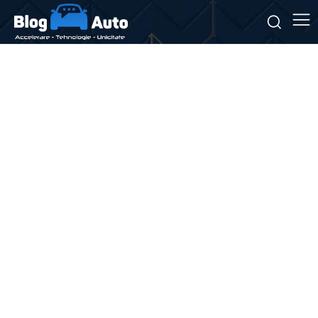
Stiri si noutati despre:
leasing social