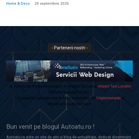
Home & Deco
29 septembrie 2025
- Partenerii nostri -
- Ai nevoie de transport aeroport in Anglia? Încearcă
Airport Taxi London
.
Calitate la prețul corect.
- Companie specializata in tranzactionarea de
Criptomonede
si
infrastructura blockchain.
Bun venit pe blogul Autoatu.ro !
Autoatu.ro este un site de știri și blog de actualitate, dedicat diseminării