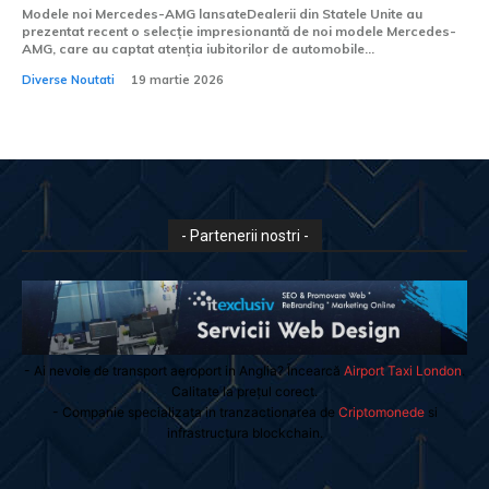
Modele noi Mercedes-AMG lansateDealerii din Statele Unite au
prezentat recent o selecție impresionantă de noi modele Mercedes-
AMG, care au captat atenția iubitorilor de automobile...
Diverse Noutati
19 martie 2026
- Partenerii nostri -
- Ai nevoie de transport aeroport in Anglia? Încearcă
Airport Taxi London
.
Calitate la prețul corect.
- Companie specializata in tranzactionarea de
Criptomonede
si
infrastructura blockchain.