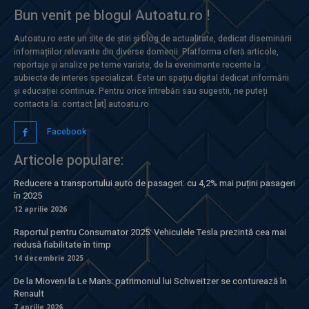
Bun venit pe blogul Autoatu.ro !
Autoatu.ro este un site de știri și blog de actualitate, dedicat diseminării
informațiilor relevante din diverse domenii. Platforma oferă articole,
reportaje și analize pe teme variate, de la evenimente recente la
subiecte de interes specializat. Este un spațiu digital dedicat informării
și educației continue. Pentru orice întrebări sau sugestii, ne puteți
contacta la: contact [at] autoatu.ro
Facebook
Articole populare:
Reducere a transportului auto de pasageri: cu 4,2% mai puțini pasageri
în 2025
12 aprilie 2026
Raportul pentru Consumator 2025: Vehiculele Tesla prezintă cea mai
redusă fiabilitate în timp
14 decembrie 2025
De la Mioveni la Le Mans: patrimoniul lui Schweitzer se conturează în
Renault
7 aprilie 2026