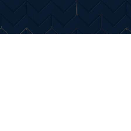
Entertainment
Diverse Noutati
Home & Dec
coupé