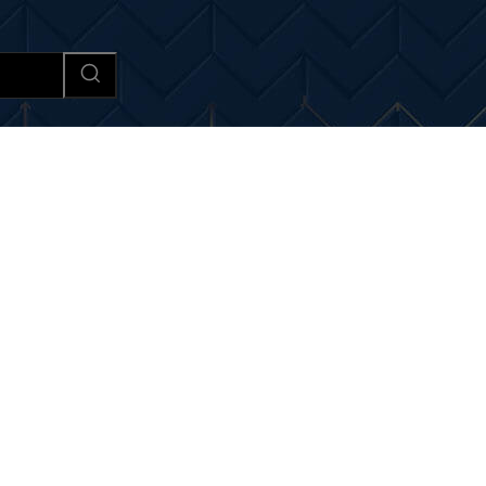
Afaceri si Industrii
Cultura si 
si noutati despre:
modele 