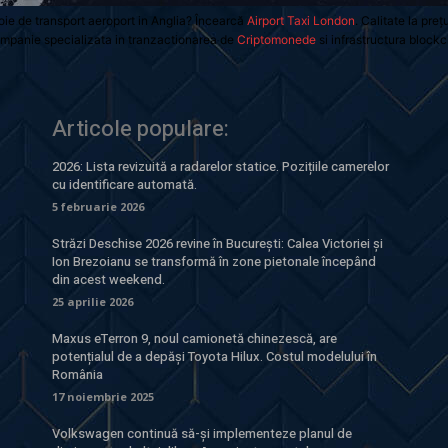
oie de transport aeroport in Anglia? Încearcă
Airport Taxi London
. Calitate la preț
mpanie specializata in tranzactionarea de
Criptomonede
si infrastructura blockc
Articole populare:
2026: Lista revizuită a radarelor statice. Pozițiile camerelor
cu identificare automată.
5 februarie 2026
Străzi Deschise 2026 revine în București: Calea Victoriei și
Ion Brezoianu se transformă în zone pietonale începând
din acest weekend.
25 aprilie 2026
Maxus eTerron 9, noul camionetă chinezescă, are
potențialul de a depăși Toyota Hilux. Costul modelului în
România
17 noiembrie 2025
Volkswagen continuă să-și implementeze planul de