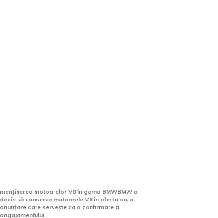
Vești fericite pentru „puriști”:
BMW menține motoarele V8
și vehiculele coupé
menținerea motoarelor V8 în gama BMWBMW a
decis să conserve motoarele V8 în oferta sa, o
anunțare care servește ca o confirmare a
angajamentului...