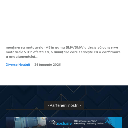
Vești fericite pentru „puriști”: BMW
menține motoarele V8 și vehiculele coupé
menținerea motoarelor V8 în gama BMWBMW a decis să conserve
motoarele V8 în oferta sa, o anunțare care servește ca o confirmare
a angajamentului...
Diverse Noutati
24 ianuarie 2026
- Partenerii nostri -