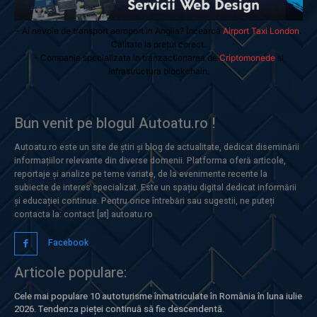
- Ai nevoie de transport aeroport in Anglia? Încearcă
Airport Taxi London
.
Calitate la prețul corect.
- Companie specializata in tranzactionarea de
Criptomonede
si
infrastructura blockchain.
Bun venit pe blogul Autoatu.ro !
Autoatu.ro este un site de știri și blog de actualitate, dedicat diseminării
informațiilor relevante din diverse domenii. Platforma oferă articole,
reportaje și analize pe teme variate, de la evenimente recente la
subiecte de interes specializat. Este un spațiu digital dedicat informării
și educației continue. Pentru orice întrebări sau sugestii, ne puteți
contacta la: contact [at] autoatu.ro
Facebook
Articole populare:
Cele mai populare 10 autoturisme înmatriculate în România în luna iulie
2026. Tendenza pieței continuă să fie descendentă.