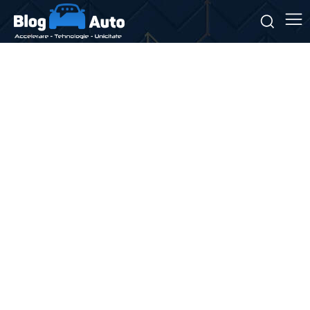
Stiri si noutati despre:
motoare V8