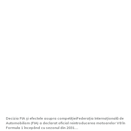
Formula 1 readuce motoarele V8:
comunicat oficial FIA pentru 2031
Decizia FIA și efectele asupra competițieiFederația Internațională de
Automobilism (FIA) a declarat oficial reintroducerea motoarelor V8 în
Formula 1 începând cu sezonul din 2031....