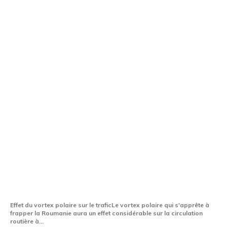
Șoferi, fiți pregătiți! Un puternic vârtej
polar va afecta România în curând.
Effet du vortex polaire sur le traficLe vortex polaire qui s'apprête à
frapper la Roumanie aura un effet considérable sur la circulation
routière à...