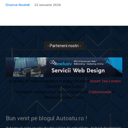
Diverse Noutati
22 ianuarie 2026
- Partenerii nostri -
- Ai nevoie de transport aeroport in Anglia? Încearcă
Airport Taxi London
.
Calitate la prețul corect.
- Companie specializata in tranzactionarea de
Criptomonede
si
infrastructura blockchain.
Bun venit pe blogul Autoatu.ro !
Autoatu.ro este un site de știri și blog de actualitate, dedicat diseminării