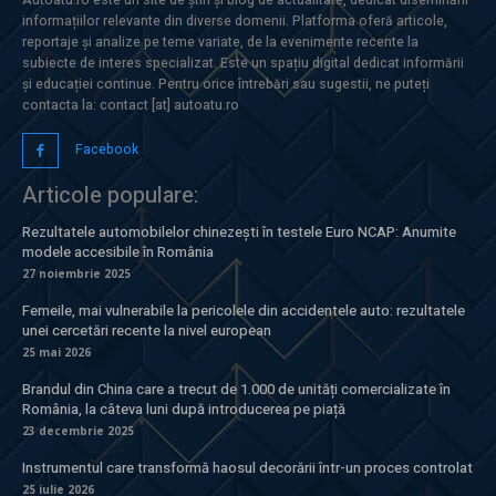
informațiilor relevante din diverse domenii. Platforma oferă articole,
reportaje și analize pe teme variate, de la evenimente recente la
subiecte de interes specializat. Este un spațiu digital dedicat informării
și educației continue. Pentru orice întrebări sau sugestii, ne puteți
contacta la: contact [at] autoatu.ro
Facebook
Articole populare:
Rezultatele automobilelor chinezești în testele Euro NCAP: Anumite
modele accesibile în România
27 noiembrie 2025
Femeile, mai vulnerabile la pericolele din accidentele auto: rezultatele
unei cercetări recente la nivel european
25 mai 2026
Brandul din China care a trecut de 1.000 de unități comercializate în
România, la câteva luni după introducerea pe piață
23 decembrie 2025
Instrumentul care transformă haosul decorării într-un proces controlat
25 iulie 2026