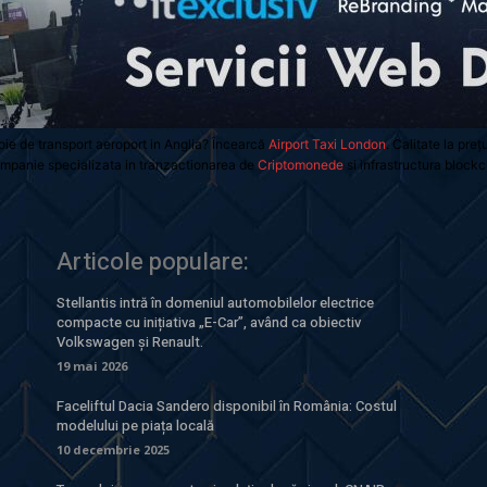
oie de transport aeroport in Anglia? Încearcă
Airport Taxi London
. Calitate la preț
mpanie specializata in tranzactionarea de
Criptomonede
si infrastructura blockc
Articole populare:
Stellantis intră în domeniul automobilelor electrice
compacte cu inițiativa „E-Car”, având ca obiectiv
Volkswagen și Renault.
19 mai 2026
Faceliftul Dacia Sandero disponibil în România: Costul
modelului pe piața locală
10 decembrie 2025