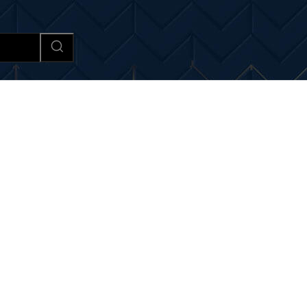
Afaceri si Industrii
Cultura si 
 si noutati despre:
numere 