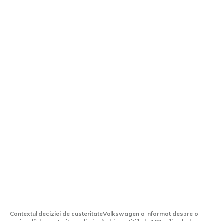
Volkswagen începe o etapă de
austeritate: Investițiile scăzute la 160
miliarde euro
Contextul deciziei de austeritateVolkswagen a informat despre o