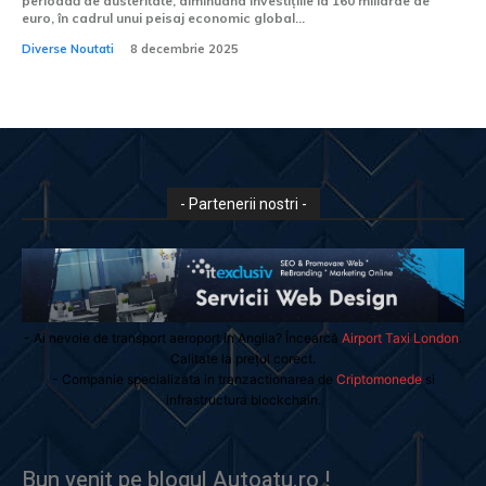
perioadă de austeritate, diminuând investițiile la 160 miliarde de
euro, în cadrul unui peisaj economic global...
Diverse Noutati
8 decembrie 2025
- Partenerii nostri -
- Ai nevoie de transport aeroport in Anglia? Încearcă
Airport Taxi London
.
Calitate la prețul corect.
- Companie specializata in tranzactionarea de
Criptomonede
si
infrastructura blockchain.
Bun venit pe blogul Autoatu.ro !