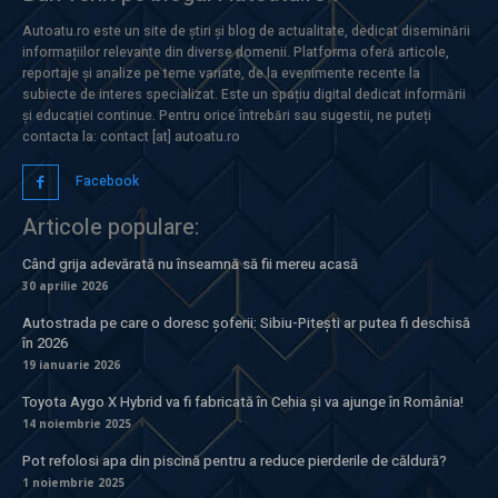
Autoatu.ro este un site de știri și blog de actualitate, dedicat diseminării
informațiilor relevante din diverse domenii. Platforma oferă articole,
reportaje și analize pe teme variate, de la evenimente recente la
subiecte de interes specializat. Este un spațiu digital dedicat informării
și educației continue. Pentru orice întrebări sau sugestii, ne puteți
contacta la: contact [at] autoatu.ro
Facebook
Articole populare:
Când grija adevărată nu înseamnă să fii mereu acasă
30 aprilie 2026
Autostrada pe care o doresc șoferii: Sibiu-Pitești ar putea fi deschisă
în 2026
19 ianuarie 2026
Toyota Aygo X Hybrid va fi fabricată în Cehia și va ajunge în România!
14 noiembrie 2025
Pot refolosi apa din piscină pentru a reduce pierderile de căldură?
1 noiembrie 2025