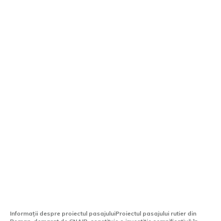
CNAIR construiește un mare pasaj la
Roman. Podul rutier „giganți” va avea o
lungime totală de 1.795 metri.
Informații despre proiectul pasajuluiProiectul pasajului rutier din