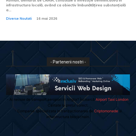
Roman, demarat de CNAIR, constituie o investiție semnificativă în
infrastructura locală, având ca obiectiv îmbunătățirea substanțială
a...
Diverse Noutati
16 mai 2026
- Partenerii nostri -
- Ai nevoie de transport aeroport in Anglia? Încearcă
Airport Taxi London
.
Calitate la prețul corect.
- Companie specializata in tranzactionarea de
Criptomonede
si
infrastructura blockchain.