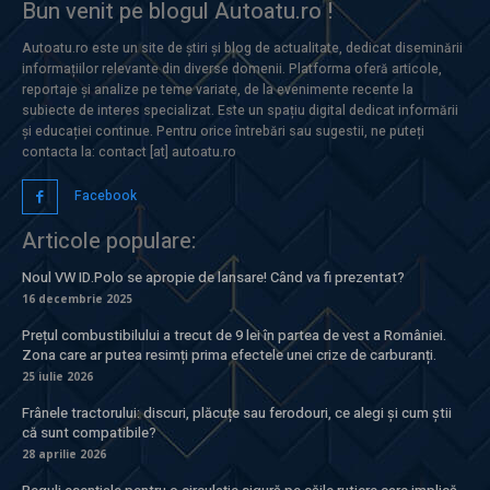
Bun venit pe blogul Autoatu.ro !
Autoatu.ro este un site de știri și blog de actualitate, dedicat diseminării
informațiilor relevante din diverse domenii. Platforma oferă articole,
reportaje și analize pe teme variate, de la evenimente recente la
subiecte de interes specializat. Este un spațiu digital dedicat informării
și educației continue. Pentru orice întrebări sau sugestii, ne puteți
contacta la: contact [at] autoatu.ro
Facebook
Articole populare:
Noul VW ID.Polo se apropie de lansare! Când va fi prezentat?
16 decembrie 2025
Prețul combustibilului a trecut de 9 lei în partea de vest a României.
Zona care ar putea resimți prima efectele unei crize de carburanți.
25 iulie 2026
Frânele tractorului: discuri, plăcuțe sau ferodouri, ce alegi și cum știi
că sunt compatibile?
28 aprilie 2026