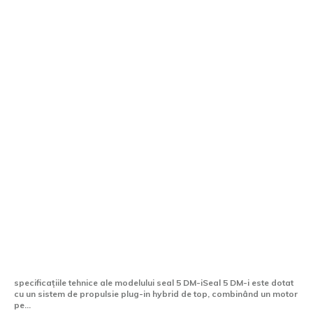
Seal 5 DM-i, cel mai nou sedan hibrid
plug-in din oferta Țiriac Auto BYD
specificațiile tehnice ale modelului seal 5 DM-iSeal 5 DM-i este dotat
cu un sistem de propulsie plug-in hybrid de top, combinând un motor
pe...