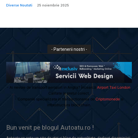
Diverse Noutati
25 noiembrie 2025
- Partenerii nostri -
- Ai nevoie de transport aeroport in Anglia? Încearcă
Airport Taxi London
.
Calitate la prețul corect.
- Companie specializata in tranzactionarea de
Criptomonede
si
infrastructura blockchain.
Bun venit pe blogul Autoatu.ro !
Autoatu.ro este un site de știri și blog de actualitate, dedicat diseminării