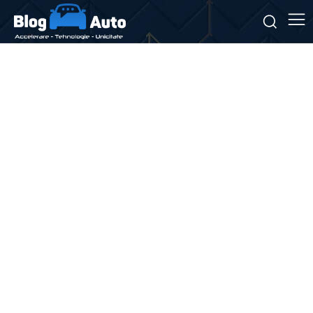
Stiri si noutati despre:
performanță eficientă