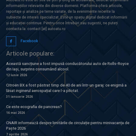
informațiilor relevante din diverse domenii. Platforma oferă articole,
reportaje și analize pe teme variate, de la evenimente recente la
subiecte de interes specializat. Este un spațiu digital dedicat informării
și educației continue. Pentru orice întrebări sau sugestii, ne puteți
contacta la: contact [at] autoatu.ro
Facebook
Articole populare:
Această sancțiune a fost impusă conducătorului auto de Rolls-Royce
din Iași, surprins consumând alcool.
12 iunie 2026
Citroën BX a fost păstrat timp de 40 de ani într-un garaj: ce enigmă a
lăsat inginerul aerospațial care l-a pilotat.
31 ianuarie 2026
Ce este ecografia de pancreas?
16 mai 2026
CNAIR informează despre limitările de circulație pentru minivacanța de
Paște 2026
7 aprilie 2026