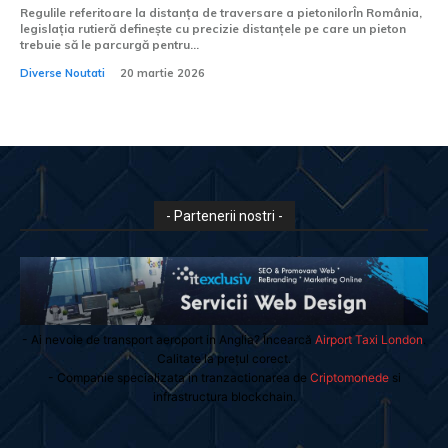
Regulile referitoare la distanța de traversare a pietonilorÎn România,
legislația rutieră definește cu precizie distanțele pe care un pieton
trebuie să le parcurgă pentru...
Diverse Noutati
20 martie 2026
- Partenerii nostri -
- Ai nevoie de transport aeroport in Anglia? Încearcă
Airport Taxi London
.
Calitate la prețul corect.
- Companie specializata in tranzactionarea de
Criptomonede
si
infrastructura blockchain.