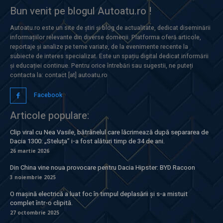
Bun venit pe blogul Autoatu.ro !
Autoatu.ro este un site de știri și blog de actualitate, dedicat diseminării
informațiilor relevante din diverse domenii. Platforma oferă articole,
reportaje și analize pe teme variate, de la evenimente recente la
subiecte de interes specializat. Este un spațiu digital dedicat informării
și educației continue. Pentru orice întrebări sau sugestii, ne puteți
contacta la: contact [at] autoatu.ro
Facebook
Articole populare:
Clip viral cu Nea Vasile, bătrânelul care lăcrimează după separarea de
Dacia 1300: „Steluța” i-a fost alături timp de 34 de ani.
26 martie 2026
Din China vine noua provocare pentru Dacia Hipster: BYD Racoon
3 noiembrie 2025
O mașină electrică a luat foc în timpul deplasării și s-a mistuit
complet într-o clipită.
27 octombrie 2025