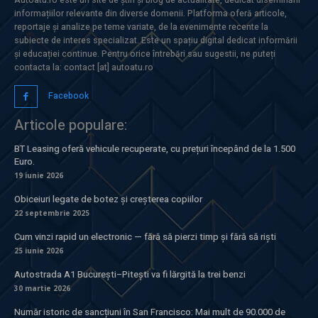
informațiilor relevante din diverse domenii. Platforma oferă articole,
reportaje și analize pe teme variate, de la evenimente recente la
subiecte de interes specializat. Este un spațiu digital dedicat informării
și educației continue. Pentru orice întrebări sau sugestii, ne puteți
contacta la: contact [at] autoatu.ro
Facebook
Articole populare:
BT Leasing oferă vehicule recuperate, cu prețuri începând de la 1.500
Euro.
19 iunie 2026
Obiceiuri legate de botez și creșterea copiilor
22 septembrie 2025
Cum vinzi rapid un electronic — fără să pierzi timp și fără să riști
25 iunie 2026
Autostrada A1 București–Pitești va fi lărgită la trei benzi
30 martie 2026
Număr istoric de sancțiuni în San Francisco: Mai mult de 90.000 de