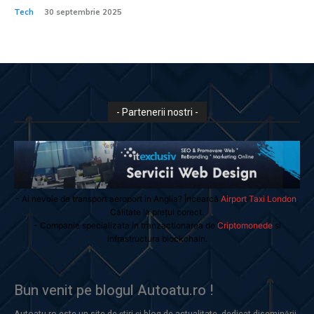
Tech
30 septembrie 2025
- Partenerii nostri -
- Ai nevoie de transport aeroport in Anglia? Încearcă
Airport Taxi London
.
Calitate la prețul corect.
- Companie specializata in tranzactionarea de
Criptomonede
si
infrastructura blockchain.
Bun venit pe blogul Autoatu.ro !
Autoatu.ro este un site de știri și blog de actualitate, dedicat diseminării