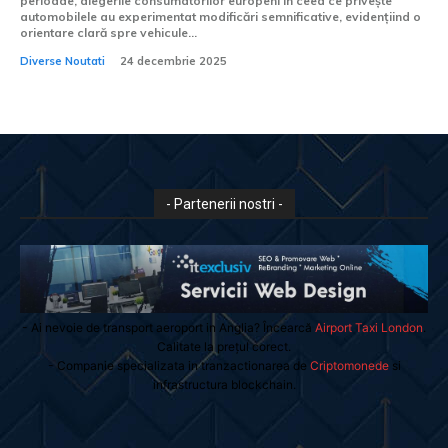
perioade, alegerile consumatorilor europeni în ceea ce privește
automobilele au experimentat modificări semnificative, evidențiind o
orientare clară spre vehicule...
Diverse Noutati
24 decembrie 2025
- Partenerii nostri -
- Ai nevoie de transport aeroport in Anglia? Încearcă
Airport Taxi London
.
Calitate la prețul corect.
- Companie specializata in tranzactionarea de
Criptomonede
si
infrastructura blockchain.