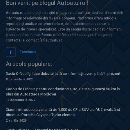
Bun venit pe blogul Autoatu.ro !
Autoatu.ro este un site de știri și blog de actualitate, dedicat diseminării
informațiilor relevante din diverse domenii. Platforma oferă articole,
reportaje și analize pe teme variate, de la evenimente recente la
subiecte de interes specializat. Este un spațiu digital dedicat informării
și educației continue. Pentru orice întrebări sau sugestii, ne puteți
contacta la: contact [at] autoatu.ro
Facebook
Articole populare:
Dacia C-Neo își face debutul. Iată ce informații avem până în prezent
8 decembrie 2025
Cadou de Crăciun pentru conducători auto: Se inaugurează 50 km în
plus din Autostrada Moldovei
19 decembrie 2025
Xiaomi introduce o variantă de 1.000 de CP a SUV-ului YU7, rivalizând
direct cu Porsche Cayenne Turbo electric.
2 aprilie 2026