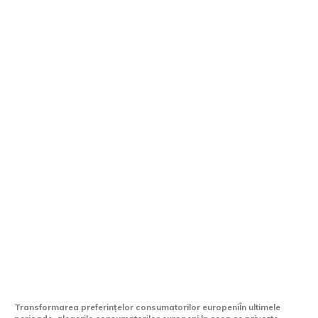
Schimbare fundamentală pe piața auto
din Europa: Gusturile conducătorilor auto
pentru categoriile de vehicule în 2025
Transformarea preferințelor consumatorilor europeniÎn ultimele