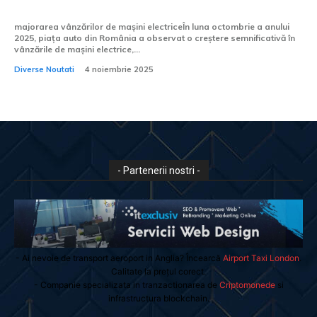
programului Rabla
majorarea vânzărilor de mașini electriceÎn luna octombrie a anului
2025, piața auto din România a observat o creștere semnificativă în
vânzările de mașini electrice,...
Diverse Noutati
4 noiembrie 2025
- Partenerii nostri -
- Ai nevoie de transport aeroport in Anglia? Încearcă
Airport Taxi London
.
Calitate la prețul corect.
- Companie specializata in tranzactionarea de
Criptomonede
si
infrastructura blockchain.