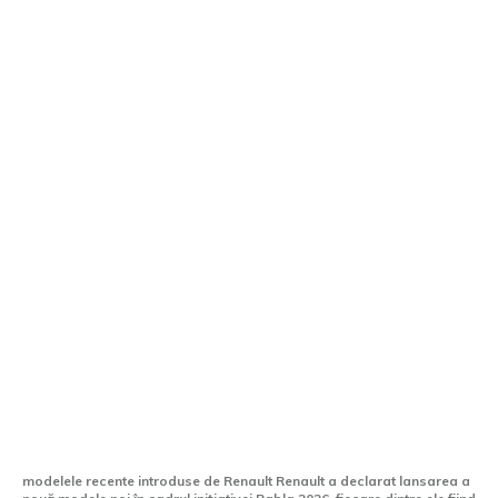
Renault introduce 9 vehicule în Rabla
2026. Care este propunerea cea mai
convenabilă?
modelele recente introduse de Renault Renault a declarat lansarea a