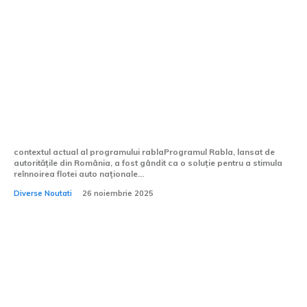
Programul Rabla ar putea fi substituit
de un leasing social: Autovehicul în rate
subvenționate de stat
contextul actual al programului rablaProgramul Rabla, lansat de
autoritățile din România, a fost gândit ca o soluție pentru a stimula
reînnoirea flotei auto naționale...
Diverse Noutati
26 noiembrie 2025