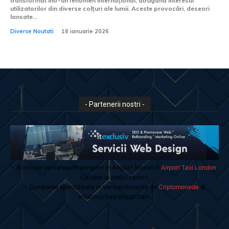
transformat într-un fenomen internațional, atrăgând interesul
utilizatorilor din diverse colțuri ale lumii. Aceste provocări, deseori
lansate...
Diverse Noutati
18 ianuarie 2026
- Partenerii nostri -
- Ai nevoie de transport aeroport in Anglia? Încearcă
Airport Taxi London
.
Calitate la prețul corect.
- Companie specializata in tranzactionarea de
Criptomonede
si
infrastructura blockchain.