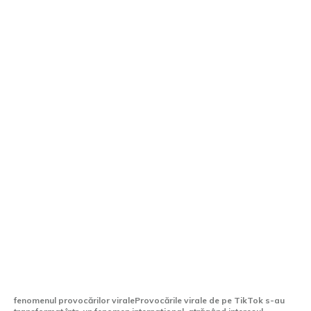
Provocări virale pe TikTok: mașini
distruse pentru vizualizări, în centrul
atenției MAI
fenomenul provocărilor viraleProvocările virale de pe TikTok s-au