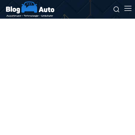
Stiri si noutati despre:
provocări virale