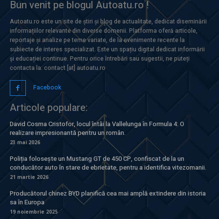
Bun venit pe blogul Autoatu.ro !
Autoatu.ro este un site de știri și blog de actualitate, dedicat diseminării
informațiilor relevante din diverse domenii. Platforma oferă articole,
reportaje și analize pe teme variate, de la evenimente recente la
subiecte de interes specializat. Este un spațiu digital dedicat informării
și educației continue. Pentru orice întrebări sau sugestii, ne puteți
contacta la: contact [at] autoatu.ro
Facebook
Articole populare:
David Cosma Cristofor, locul întâi la Vallelunga în Formula 4: O
realizare impresionantă pentru un român.
23 mai 2026
Poliția folosește un Mustang GT de 450 CP, confiscat de la un
conducător auto în stare de ebrietate, pentru a identifica vitezomanii.
21 martie 2026
Producătorul chinez BYD planifică cea mai amplă extindere din istoria
sa în Europa
19 noiembrie 2025