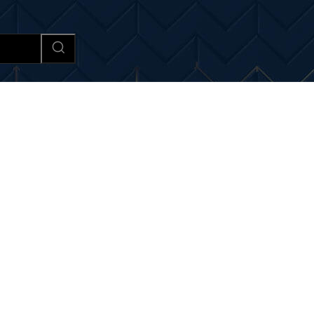
Afaceri si Industrii
Cultura si 
 noutati despre:
Quattro 