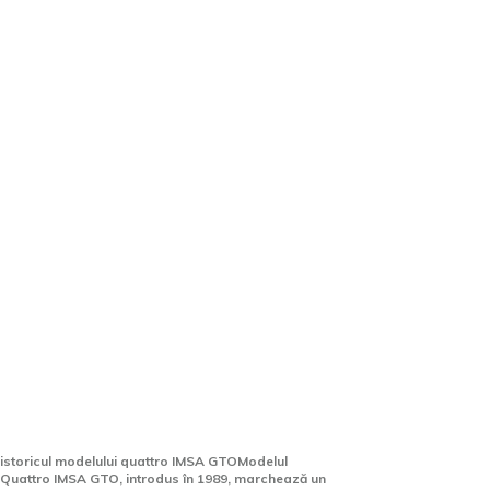
Ucenicii de la Audi au avut
succes din nou! Quattro IMSA
GTO din 1989, convertit într-
un hypercar cu 400 CP
istoricul modelului quattro IMSA GTOModelul
Quattro IMSA GTO, introdus în 1989, marchează un