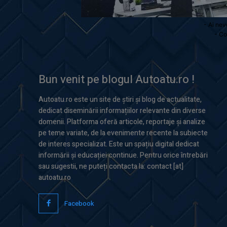
- Ai nev
- Co
Bun venit pe blogul Autoatu.ro !
Autoatu.ro este un site de știri și blog de actualitate,
dedicat diseminării informațiilor relevante din diverse
domenii. Platforma oferă articole, reportaje și analize
pe teme variate, de la evenimente recente la subiecte
de interes specializat. Este un spațiu digital dedicat
informării și educației continue. Pentru orice întrebări
sau sugestii, ne puteți contacta la: contact [at]
autoatu.ro
Facebook