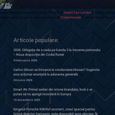
oie de transport aeroport in Anglia? Încearcă
Airport Taxi London
. Calitate la preț
mpanie specializata in tranzactionarea de
Criptomonede
si infrastructura blockc
Articole populare:
2026: Obligația de a ceda pe banda 2 la trecerea pietonului
– Noua dispoziție din Codul Rutier
9 februarie 2026
Carlos Ghosn se întoarce la conducerea Nissan? Sugestia
unui acționar enunțată la adunarea generală
24 iunie 2026
Smart #6: Primul sedan din istoria brandului, însă s-ar
putea să nu ajungă niciodată în Europa
10 decembrie 2025
Singurul Porsche 928 Ruf existent, creat special pentru
fostul director Samsung, este disponibil spre vânzare. Îți