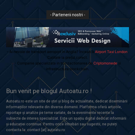
- Partenerii nostri -
- Ai nevoie de transport aeroport in Anglia? Încearcă
Airport Taxi London
.
Calitate la prețul corect.
- Companie specializata in tranzactionarea de
Criptomonede
si
infrastructura blockchain.
Bun venit pe blogul Autoatu.ro !
Autoatu.ro este un site de știri și blog de actualitate, dedicat diseminării
informațiilor relevante din diverse domenii. Platforma oferă articole,
reportaje și analize pe teme variate, de la evenimente recente la
subiecte de interes specializat. Este un spațiu digital dedicat informării
și educației continue. Pentru orice întrebări sau sugestii, ne puteți
contacta la: contact [at] autoatu.ro