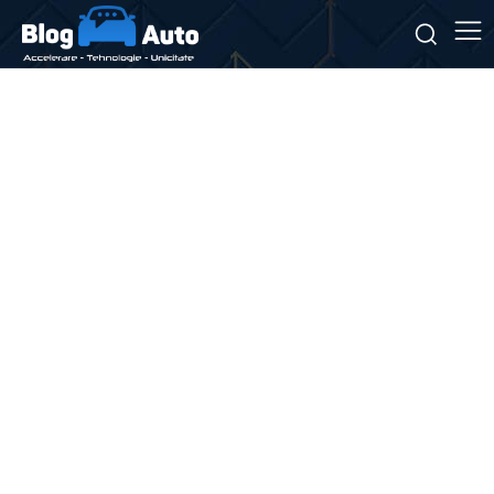
Stiri si noutati despre:
redresare