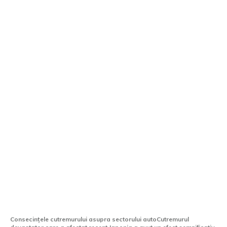
Producătorii de automobile din Japonia
își opresc activitatea din cauza unui
seism devastator.
Consecințele cutremurului asupra sectorului autoCutremurul