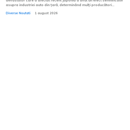
devastator care a afectat recent Japonia a avut un efect semnificativ
asupra industriei auto din țară, determinând mulți producători...
Diverse Noutati
1 august 2026