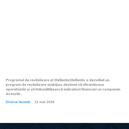
Stellantis prezintă o strategie
ambitioasă de revitalizare și o platformă
nouă pentru viitoarele vehicule: STLA
One va susține automobilele din
segmentele B, C și...
Programul de revitalizare al StellantisStellantis a dezvăluit un
program de revitalizare ambițios destinat să eficientizeze
operațiunile și să îmbunătățească indicatorii financiari ai companiei.
Această...
Diverse Noutati
21 mai 2026