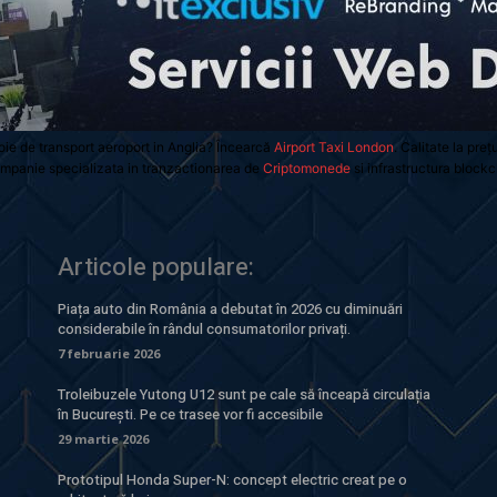
oie de transport aeroport in Anglia? Încearcă
Airport Taxi London
. Calitate la preț
mpanie specializata in tranzactionarea de
Criptomonede
si infrastructura blockc
Articole populare:
Piața auto din România a debutat în 2026 cu diminuări
considerabile în rândul consumatorilor privați.
7 februarie 2026
Troleibuzele Yutong U12 sunt pe cale să înceapă circulația
în București. Pe ce trasee vor fi accesibile
29 martie 2026
Prototipul Honda Super-N: concept electric creat pe o