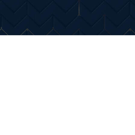
Entertainment
Diverse Noutati
Home & Dec
ntare