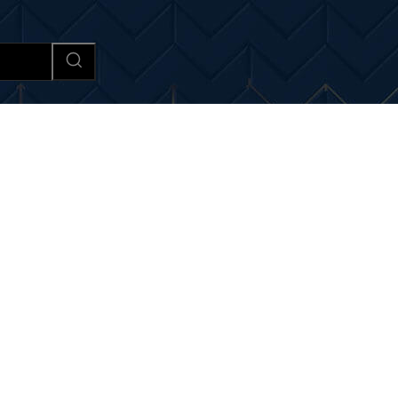
Afaceri si Industrii
Cultura si 
 si noutati despre:
regleme