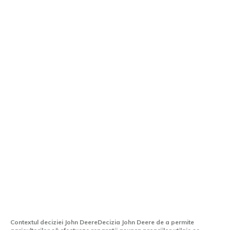
John Deere oferă agricultorilor
posibilitatea de a-și repara
echipamentele în mod independent.
Contextul deciziei John DeereDecizia John Deere de a permite