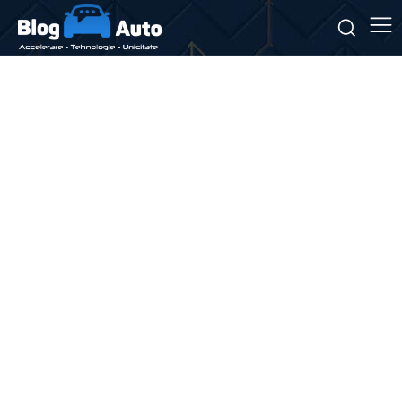
Stiri si noutati despre:
reparație