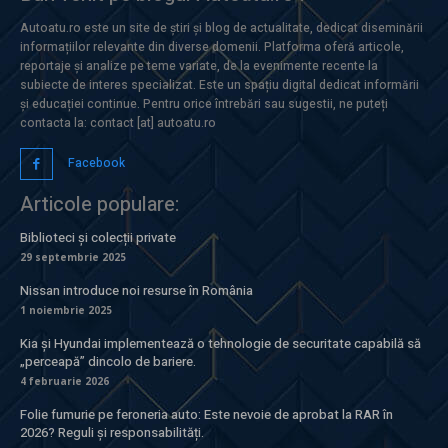
Autoatu.ro este un site de știri și blog de actualitate, dedicat diseminării
informațiilor relevante din diverse domenii. Platforma oferă articole,
reportaje și analize pe teme variate, de la evenimente recente la
subiecte de interes specializat. Este un spațiu digital dedicat informării
și educației continue. Pentru orice întrebări sau sugestii, ne puteți
contacta la: contact [at] autoatu.ro
Facebook
Articole populare:
Biblioteci și colecții private
29 septembrie 2025
Nissan introduce noi resurse în România
1 noiembrie 2025
Kia și Hyundai implementează o tehnologie de securitate capabilă să
„perceapă” dincolo de bariere.
4 februarie 2026
Folie fumurie pe feroneria auto: Este nevoie de aprobat la RAR în
2026? Reguli și responsabilități.