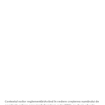
2026: Obligația de a ceda pe banda 2 la
trecerea pietonului – Noua dispoziție din
Codul Rutier
Contextul noilor reglementăriAvând în vedere creșterea numărului de