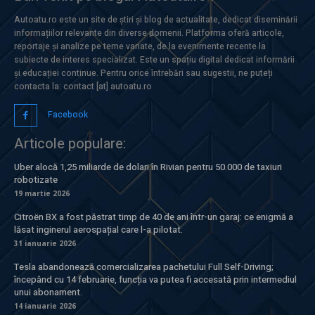
Autoatu.ro este un site de știri și blog de actualitate, dedicat diseminării
informațiilor relevante din diverse domenii. Platforma oferă articole,
reportaje și analize pe teme variate, de la evenimente recente la
subiecte de interes specializat. Este un spațiu digital dedicat informării
și educației continue. Pentru orice întrebări sau sugestii, ne puteți
contacta la: contact [at] autoatu.ro
Facebook
Articole populare:
Uber alocă 1,25 miliarde de dolari în Rivian pentru 50.000 de taxiuri
robotizate
19 martie 2026
Citroën BX a fost păstrat timp de 40 de ani într-un garaj: ce enigmă a
lăsat inginerul aerospațial care l-a pilotat.
31 ianuarie 2026
Tesla abandonează comercializarea pachetului Full Self-Driving;
începând cu 14 februarie, funcția va putea fi accesată prin intermediul
unui abonament.
14 ianuarie 2026