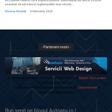
accidente rutiere care implică pietoni, autoritățile au decis că este
esențial să introducă reglementări mai stricte...
Diverse Noutati
9 februarie 2026
- Partenerii nostri -
- Ai nevoie de transport aeroport in Anglia? Încearcă
Airport Taxi London
.
Calitate la prețul corect.
- Companie specializata in tranzactionarea de
Criptomonede
si
infrastructura blockchain.
Bun venit pe blogul Autoatu.ro !