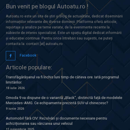
Bun venit pe blogul Autoatu.ro !
Autoatu.ro este un site de știri și blog de actualitate, dedicat diseminării
informațiilor relevante din diverse domenii. Platforma oferă articole,
reportaje și analize pe teme variate, de la evenimente recente la
subiecte de interes specializat. Este un spațiu digital dedicat informării
și educației continue. Pentru orice întrebări sau sugestii, ne puteți
contacta la: contact [at] autoatu.ro
Facebook
Articole populare:
Transfăgărășanul va fi închis luni timp de câteva ore. Iată programul
limitărilor.
18 iulie 2026
Omoda 9 va dispune de o variantă „Black”, distinctă față de modelele
Mercedes-AMG. Ce echipamente prezintă SUV-ul chinezesc?
9 iunie 2026
Automobil fără CIV: Rezolvări și documente necesare pentru
achiziționarea sau vânzarea unui vehicul
11 noiembrie 2025