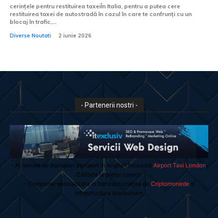
cerințele pentru restituirea taxeiÎn Italia, pentru a putea cere
restituirea taxei de autostradă în cazul în care te confrunți cu un
blocaj în trafic,...
Diverse Noutati
2 iunie 2026
- Partenerii nostri -
- Ai nevoie de transport aeroport in Anglia? Încearcă
Airport Taxi London
.
Calitate la prețul corect.
- Companie specializata in tranzactionarea de
Criptomonede
si
infrastructura blockchain.