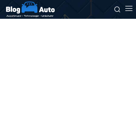
Stiri si noutati despre:
restituirea taxei